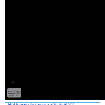
–
/
1
Edital_Programa_Socioassistencial_Estudantil_2022