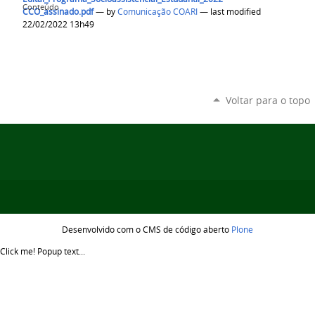
Conteúdo
CCO_assinado.pdf
—
by
Comunicação COARI
— last modified
22/02/2022 13h49
Voltar para o topo
Desenvolvido com o CMS de código aberto
Plone
Click me!
Popup text...