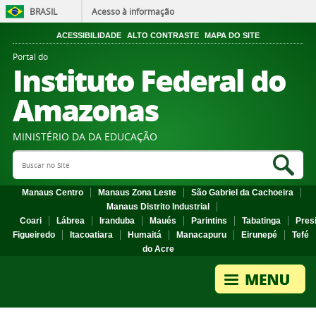
BRASIL
Acesso à informação
ACESSIBILIDADE
ALTO CONTRASTE
MAPA DO SITE
Portal do
Instituto Federal do
Amazonas
MINISTÉRIO DA DA EDUCAÇÃO
Search Site
Sea
Manaus Centro
Manaus Zona Leste
São Gabriel da Cachoeira
Manaus Distrito Industrial
Coari
Lábrea
Iranduba
Maués
Parintins
Tabatinga
Pres
Figueiredo
Itacoatiara
Humaitá
Manacapuru
Eirunepé
Tefé
do Acre