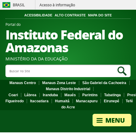
BRASIL
Acesso à informação
ACESSIBILIDADE
ALTO CONTRASTE
MAPA DO SITE
Portal do
Instituto Federal do
Amazonas
MINISTÉRIO DA DA EDUCAÇÃO
Search Site
Sea
Manaus Centro
Manaus Zona Leste
São Gabriel da Cachoeira
Manaus Distrito Industrial
Coari
Lábrea
Iranduba
Maués
Parintins
Tabatinga
Pres
Figueiredo
Itacoatiara
Humaitá
Manacapuru
Eirunepé
Tefé
do Acre