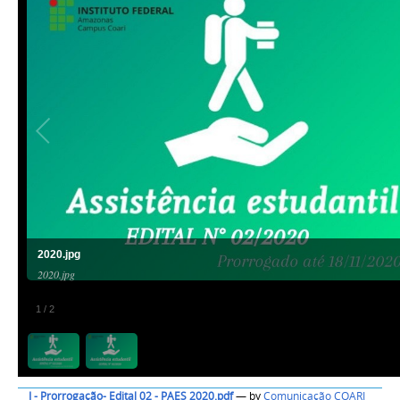
2020.jpg
2020.jpg
1
/
2
I - Prorrogação- Edital 02 - PAES 2020.pdf
—
by
Comunicação COARI