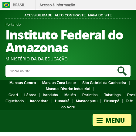
BRASIL
Acesso à informação
ACESSIBILIDADE
ALTO CONTRASTE
MAPA DO SITE
Portal do
Instituto Federal do
Amazonas
MINISTÉRIO DA DA EDUCAÇÃO
Search Site
Sea
Manaus Centro
Manaus Zona Leste
São Gabriel da Cachoeira
Manaus Distrito Industrial
Coari
Lábrea
Iranduba
Maués
Parintins
Tabatinga
Pres
Figueiredo
Itacoatiara
Humaitá
Manacapuru
Eirunepé
Tefé
do Acre