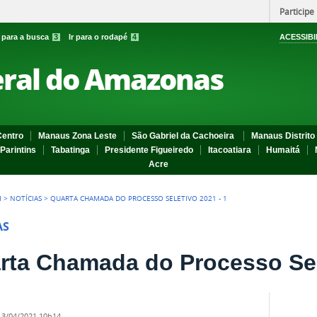
Participe
r para a busca
3
Ir para o rodapé
4
ACESSIBI
eral do Amazonas
entro
Manaus Zona Leste
São Gabriel da Cachoeira
Manaus Distrito 
Parintins
Tabatinga
Presidente Figueiredo
Itacoatiara
Humaitá
Acre
I
>
NOTÍCIAS
>
QUARTA CHAMADA DO PROCESSO SELETIVO 2021 - 1
AS
rta Chamada do Processo Sele
13/04/2021 10h14