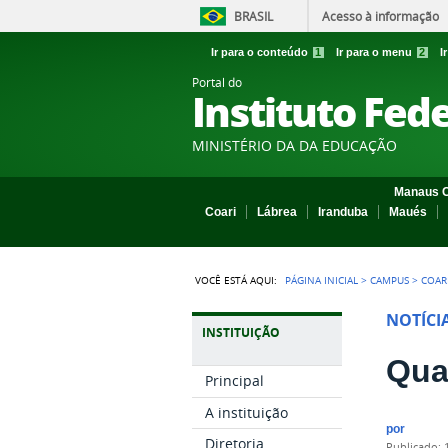
BRASIL
Acesso à informação
Ir para o conteúdo
1
Ir para o menu
2
I
Portal do
Instituto Fed
MINISTÉRIO DA DA EDUCAÇÃO
Manaus C
Coari
Lábrea
Iranduba
Maués
VOCÊ ESTÁ AQUI:
PÁGINA INICIAL
>
CAMPUS
>
COAR
NOTÍCI
INSTITUIÇÃO
Qua
Principal
A instituição
por
Diretoria
publicado
: