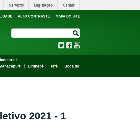
Serviços
Legislação
Canais
LIDADE
ALTO CONTRASTE
MAPA DO SITE
Search Site
Search Site
Twitter
Facebook
YouTube
Industrial
Manacapuru
Eirunepé
Tefé
Boca do
tivo 2021 - 1