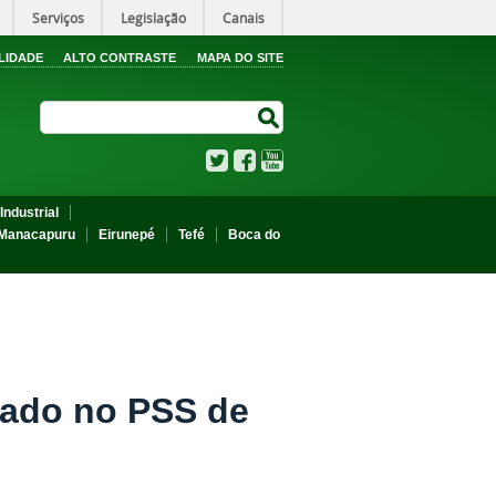
Serviços
Legislação
Canais
LIDADE
ALTO CONTRASTE
MAPA DO SITE
Search Site
Search Site
Twitter
Facebook
YouTube
Industrial
Manacapuru
Eirunepé
Tefé
Boca do
ado no PSS de