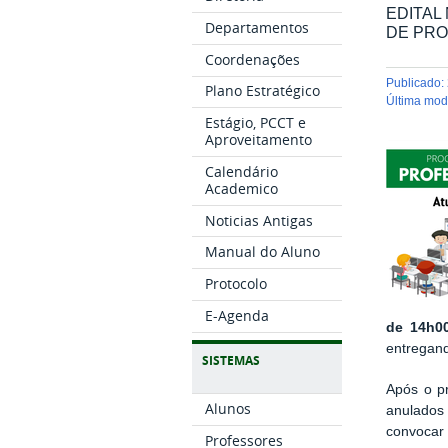
EDITAL 
Departamentos
DE PRO
Coordenações
publicado
:
Plano Estratégico
última mo
Estágio, PCCT e
Aproveitamento
Calendário
Academico
Noticias Antigas
Manual do Aluno
Protocolo
E-Agenda
de 14h0
entregand
SISTEMAS
Após o pr
Alunos
anulados
convocar 
Professores