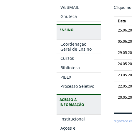
WEBMAIL
Clique no
Gnuteca
Data
ENSINO
25.06.2
05.06.2
Coordenação
Geral de Ensino
29.05.2
Cursos
24.05.2
Biblioteca
23.05.2
PIBEX
Processo Seletivo
22.05.2
20.
ACESSO À
INFORMAÇÃO
Institucional
registrado 
Ações e