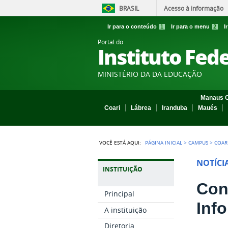
BRASIL
Acesso à informação
Ir para o conteúdo
1
Ir para o menu
2
I
Portal do
Instituto Fed
MINISTÉRIO DA DA EDUCAÇÃO
Manaus C
Coari
Lábrea
Iranduba
Maués
VOCÊ ESTÁ AQUI:
PÁGINA INICIAL
>
CAMPUS
>
COAR
NOTÍCI
INSTITUIÇÃO
Con
Principal
Inf
A instituição
Diretoria