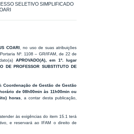
ROCESSO SELETIVO SIMPLIFICADO
OARI
US COARI
, no uso de suas atribuições
a Portaria Nº. 1108 – GR/IFAM, de 22 de
dato(a)
APROVADO(A), em 1º. lugar
DO DE PROFESSOR SUBSTITUTO DE
 à
Coordenação de Gestão de Gestão
horário de 08h00min às 11h00min ou
ito) horas
, a contar desta publicação,
tender às exigências do item 15.1 terá
tivo, e reservará ao IFAM o direito de