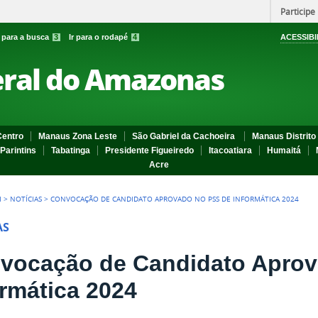
Participe
r para a busca
3
Ir para o rodapé
4
ACESSIBI
eral do Amazonas
entro
Manaus Zona Leste
São Gabriel da Cachoeira
Manaus Distrito 
Parintins
Tabatinga
Presidente Figueiredo
Itacoatiara
Humaitá
Acre
I
>
NOTÍCIAS
>
CONVOCAÇÃO DE CANDIDATO APROVADO NO PSS DE INFORMÁTICA 2024
AS
vocação de Candidato Aprov
ormática 2024