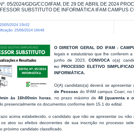
Nº. 05/2024/GDG/CCO/IFAM, DE 29 DE ABRIL DE 2024 P
FESSOR SUBSTITUTO DE INFORMÁTICA IFAM CAMPUS C
20/05/2024 15h32
dificação
:
25/06/2024 16h48
O DIRETOR GERAL DO IFAM - CAMP
legais e estatutárias que lhe conferem 
junho de 2023,
CONVOCA
o(a) candi
n
o
PROCESSO ELETIVO SIMPLIFICA
INFORMÁTICA.
O(A) candidato(a) deverá se apresentar
de Pessoas
do IFAM campus Coari, no
0min às 16h00min horas
, no prazo máximo de
48 (quarenta e o
o presencialmente os documentos conforme item 15.1 do edital.
azo acima estabelecido, o candidato que não se apresentar ou não a
 os atos ou efeitos decorrentes de sua inscrição no processo sele
o próximo candidato classificado.