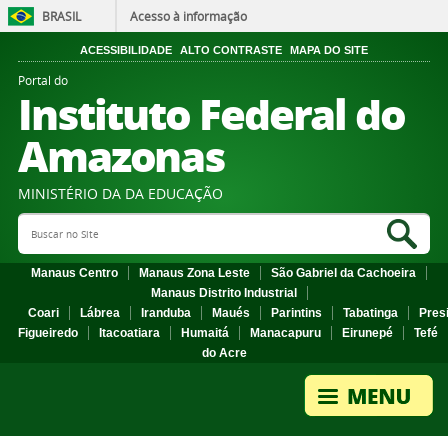
BRASIL
Acesso à informação
ACESSIBILIDADE
ALTO CONTRASTE
MAPA DO SITE
Portal do
Instituto Federal do
Amazonas
MINISTÉRIO DA DA EDUCAÇÃO
Search Site
Sea
Manaus Centro
Manaus Zona Leste
São Gabriel da Cachoeira
Manaus Distrito Industrial
Coari
Lábrea
Iranduba
Maués
Parintins
Tabatinga
Pres
Figueiredo
Itacoatiara
Humaitá
Manacapuru
Eirunepé
Tefé
do Acre