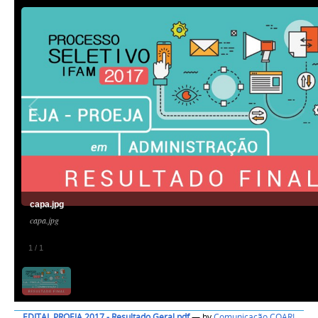
capa.jpg
capa.jpg
1
/
1
EDITAL PROEJA 2017 - Resultado Geral.pdf
—
by
Comunicação COARI