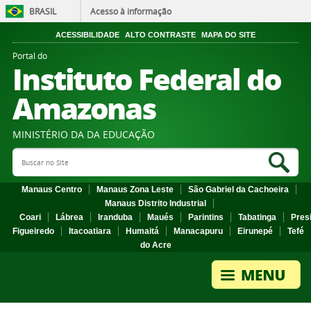
BRASIL
Acesso à informação
ACESSIBILIDADE
ALTO CONTRASTE
MAPA DO SITE
Portal do
Instituto Federal do
Amazonas
MINISTÉRIO DA DA EDUCAÇÃO
Search Site
Sea
Manaus Centro
Manaus Zona Leste
São Gabriel da Cachoeira
Manaus Distrito Industrial
Coari
Lábrea
Iranduba
Maués
Parintins
Tabatinga
Pres
Figueiredo
Itacoatiara
Humaitá
Manacapuru
Eirunepé
Tefé
do Acre