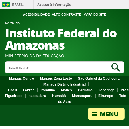
BRASIL
Acesso à informação
ACESSIBILIDADE
ALTO CONTRASTE
MAPA DO SITE
Portal do
Instituto Federal do
Amazonas
MINISTÉRIO DA DA EDUCAÇÃO
Search Site
Sea
Manaus Centro
Manaus Zona Leste
São Gabriel da Cachoeira
Manaus Distrito Industrial
Coari
Lábrea
Iranduba
Maués
Parintins
Tabatinga
Pres
Figueiredo
Itacoatiara
Humaitá
Manacapuru
Eirunepé
Tefé
do Acre