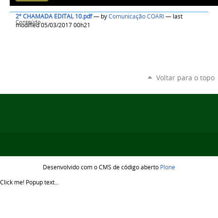
2º CHAMADA EDITAL 10.pdf
—
by
Comunicação COARI
— last
Conteúdo
modified 05/03/2017 00h21
Voltar para o topo
Desenvolvido com o CMS de código aberto
Plone
Click me!
Popup text...