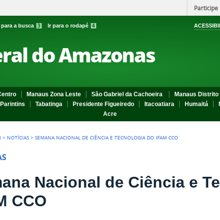
Participe
r para a busca
3
Ir para o rodapé
4
ACESSIBI
eral do Amazonas
entro
Manaus Zona Leste
São Gabriel da Cachoeira
Manaus Distrito 
Parintins
Tabatinga
Presidente Figueiredo
Itacoatiara
Humaitá
Acre
I
>
NOTÍCIAS
>
SEMANA NACIONAL DE CIÊNCIA E TECNOLOGIA DO IFAM CCO
AS
ana Nacional de Ciência e T
M CCO