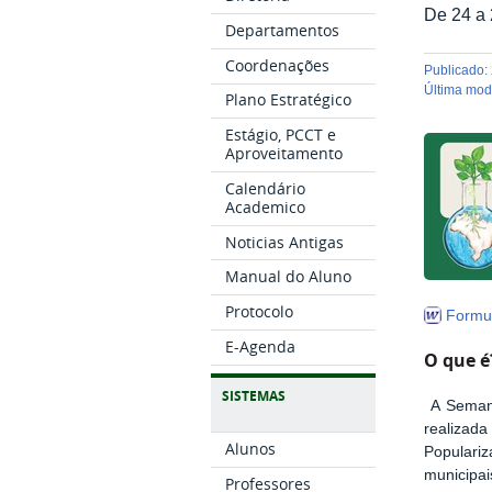
De 24 a 
Departamentos
Coordenações
publicado
:
última mo
Plano Estratégico
Estágio, PCCT e
Aproveitamento
Calendário
Academico
Noticias Antigas
Manual do Aluno
Protocolo
Formul
E-Agenda
O que 
SISTEMAS
A Seman
realizad
Alunos
Populari
municipai
Professores