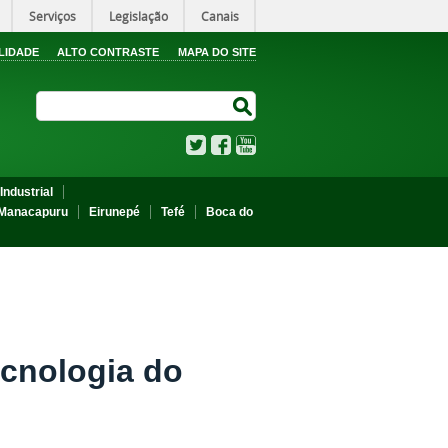
Serviços
Legislação
Canais
LIDADE
ALTO CONTRASTE
MAPA DO SITE
Search Site
Search Site
Twitter
Facebook
YouTube
Industrial
Manacapuru
Eirunepé
Tefé
Boca do
ecnologia do