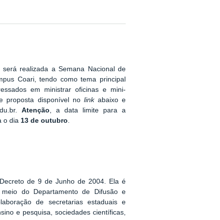
 será realizada a Semana Nacional de
pus Coari, tendo como tema principal
ressados em ministrar oficinas e mini-
e proposta disponível no
link
abaixo e
edu.br.
Atenção
, a data limite para a
a o dia
13 de outubro
.
 Decreto de 9 de Junho de 2004. Ela é
 meio do Departamento de Difusão e
aboração de secretarias estaduais e
nsino e pesquisa, sociedades científicas,