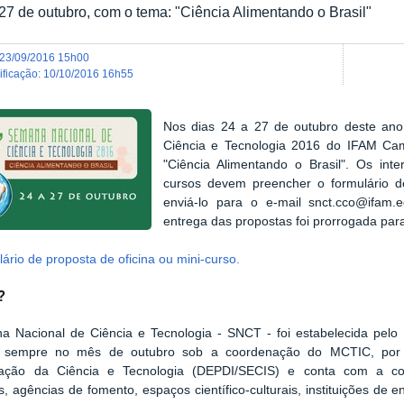
27 de outubro, com o tema: "Ciência Alimentando o Brasil"
23/09/2016 15h00
dificação
:
10/10/2016 16h55
Nos dias 24 a 27 de outubro deste ano
Ciência e Tecnologia 2016 do IFAM Cam
"Ciência Alimentando o Brasil". Os inte
cursos devem preencher o formulário d
enviá-lo para o e-mail snct.cco@ifam.
entrega das propostas foi prorrogada par
ário de proposta de oficina ou mini-curso.
é?
a Nacional de Ciência e Tecnologia - SNCT - foi estabelecida pelo
a sempre no mês de outubro sob a coordenação do MCTIC, por
zação da Ciência e Tecnologia (DEPDI/SECIS) e conta com a col
s, agências de fomento, espaços científico-culturais, instituições de e