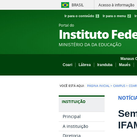
BRASIL
Acesso à informação
Ir para o conteúdo
1
Ir para o menu
2
I
Portal do
Instituto Fed
MINISTÉRIO DA DA EDUCAÇÃO
Manaus C
Coari
Lábrea
Iranduba
Maués
VOCÊ ESTÁ AQUI:
PÁGINA INICIAL
>
CAMPUS
>
COAR
NOTÍCI
INSTITUIÇÃO
Sem
Principal
IFA
A instituição
Diretoria