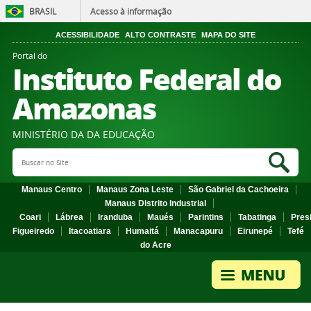
BRASIL
Acesso à informação
ACESSIBILIDADE
ALTO CONTRASTE
MAPA DO SITE
Portal do
Instituto Federal do
Amazonas
MINISTÉRIO DA DA EDUCAÇÃO
Search Site
Sea
Manaus Centro
Manaus Zona Leste
São Gabriel da Cachoeira
Manaus Distrito Industrial
Coari
Lábrea
Iranduba
Maués
Parintins
Tabatinga
Pres
Figueiredo
Itacoatiara
Humaitá
Manacapuru
Eirunepé
Tefé
do Acre