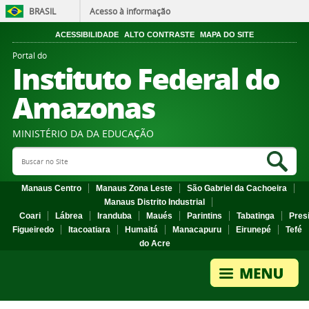
BRASIL
Acesso à informação
ACESSIBILIDADE
ALTO CONTRASTE
MAPA DO SITE
Portal do
Instituto Federal do
Amazonas
MINISTÉRIO DA DA EDUCAÇÃO
Search Site
Sea
Manaus Centro
Manaus Zona Leste
São Gabriel da Cachoeira
Manaus Distrito Industrial
Coari
Lábrea
Iranduba
Maués
Parintins
Tabatinga
Pres
Figueiredo
Itacoatiara
Humaitá
Manacapuru
Eirunepé
Tefé
do Acre