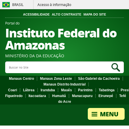
BRASIL
Acesso à informação
ACESSIBILIDADE
ALTO CONTRASTE
MAPA DO SITE
Portal do
Instituto Federal do
Amazonas
MINISTÉRIO DA DA EDUCAÇÃO
Search Site
Sea
Manaus Centro
Manaus Zona Leste
São Gabriel da Cachoeira
Manaus Distrito Industrial
Coari
Lábrea
Iranduba
Maués
Parintins
Tabatinga
Pres
Figueiredo
Itacoatiara
Humaitá
Manacapuru
Eirunepé
Tefé
do Acre