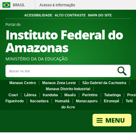
BRASIL
Acesso à informação
ACESSIBILIDADE
ALTO CONTRASTE
MAPA DO SITE
Portal do
Instituto Federal do
Amazonas
MINISTÉRIO DA DA EDUCAÇÃO
Search Site
Sea
Manaus Centro
Manaus Zona Leste
São Gabriel da Cachoeira
Manaus Distrito Industrial
Coari
Lábrea
Iranduba
Maués
Parintins
Tabatinga
Pres
Figueiredo
Itacoatiara
Humaitá
Manacapuru
Eirunepé
Tefé
do Acre