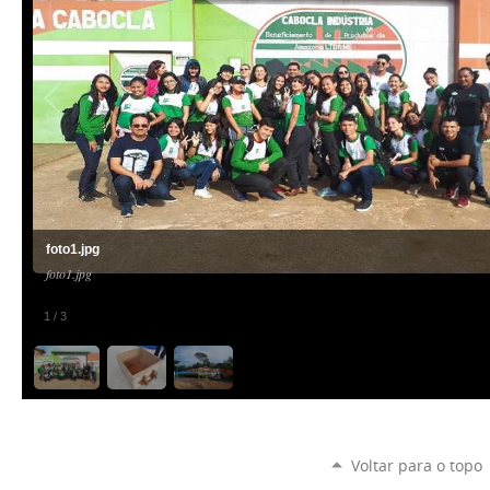
foto1.jpg
foto1.jpg
1
/
3
Voltar para o topo