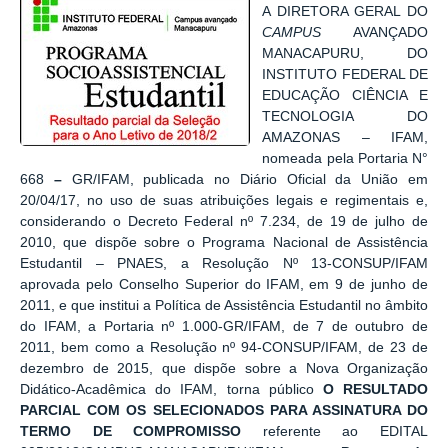
A DIRETORA GERAL DO
CAMPUS
AVANÇADO
MANACAPURU, DO
INSTITUTO FEDERAL DE
EDUCAÇÃO CIÊNCIA E
TECNOLOGIA DO
AMAZONAS – IFAM,
nomeada pela Portaria N°
668
–
GR/IFAM, publicada no Diário Oficial da União em
20/04/17, no uso de suas atribuições legais e regimentais e,
considerando o Decreto Federal nº 7.234, de 19 de julho de
2010, que dispõe sobre o Programa Nacional de Assistência
Estudantil – PNAES, a Resolução Nº 13-CONSUP/IFAM
aprovada pelo Conselho Superior do IFAM, em 9 de junho de
2011, e que institui a Política de Assistência Estudantil no âmbito
do IFAM, a Portaria nº 1.000-GR/IFAM, de 7 de outubro de
2011, bem como a Resolução nº 94-CONSUP/IFAM, de 23 de
dezembro de 2015, que dispõe sobre a Nova Organização
Didático-Acadêmica do IFAM, torna público
O RESULTADO
PARCIAL COM OS SELECIONADOS PARA ASSINATURA DO
TERMO DE COMPROMISSO
referente ao EDITAL