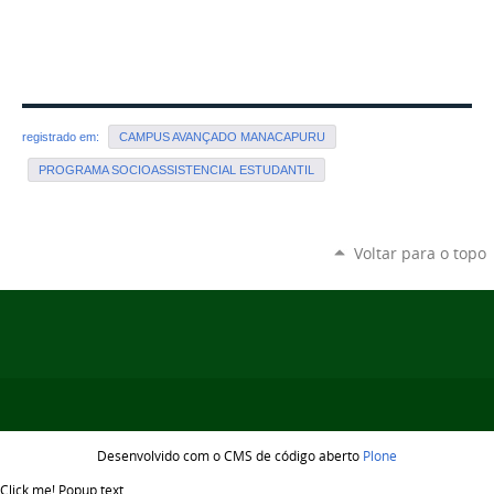
registrado em:
CAMPUS AVANÇADO MANACAPURU
PROGRAMA SOCIOASSISTENCIAL ESTUDANTIL
Voltar para o topo
Desenvolvido com o CMS de código aberto
Plone
Click me!
Popup text...