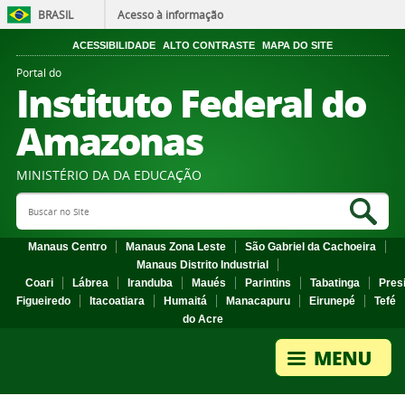
BRASIL
Acesso à informação
ACESSIBILIDADE
ALTO CONTRASTE
MAPA DO SITE
Portal do
Instituto Federal do
Amazonas
MINISTÉRIO DA DA EDUCAÇÃO
Search Site
Sea
Manaus Centro
Manaus Zona Leste
São Gabriel da Cachoeira
Manaus Distrito Industrial
Coari
Lábrea
Iranduba
Maués
Parintins
Tabatinga
Pres
Figueiredo
Itacoatiara
Humaitá
Manacapuru
Eirunepé
Tefé
do Acre