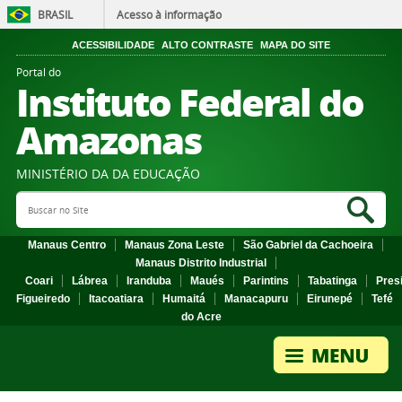
BRASIL
Acesso à informação
ACESSIBILIDADE
ALTO CONTRASTE
MAPA DO SITE
Portal do
Instituto Federal do
Amazonas
MINISTÉRIO DA DA EDUCAÇÃO
Search Site
Sea
Manaus Centro
Manaus Zona Leste
São Gabriel da Cachoeira
Manaus Distrito Industrial
Coari
Lábrea
Iranduba
Maués
Parintins
Tabatinga
Pres
Figueiredo
Itacoatiara
Humaitá
Manacapuru
Eirunepé
Tefé
do Acre