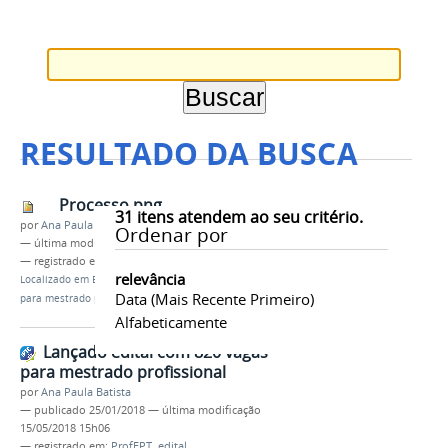
RESULTADO DA BUSCA
Processo.png
31
itens atendem ao seu critério.
por
Ana Paula Batista
Ordenar por
—
última modificação
15/05/2018 15h06
— registrado em:
ProfEPT
,
edital
relevância
Localizado em
Editais
/
Lançado edital com 820 vagas
Data (mais Recente Primeiro)
para mestrado profissional
Alfabeticamente
Lançado edital com 820 vagas
para mestrado profissional
por
Ana Paula Batista
—
publicado
25/01/2018
—
última modificação
15/05/2018 15h06
— registrado em:
ProfEPT
,
edital