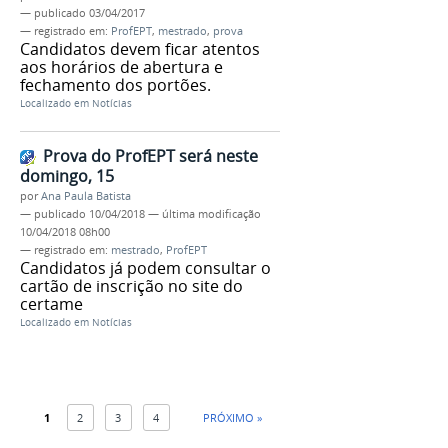
—
publicado
03/04/2017
— registrado em:
ProfEPT
,
mestrado
,
prova
Candidatos devem ficar atentos
aos horários de abertura e
fechamento dos portões.
Localizado em
Notícias
Prova do ProfEPT será neste
domingo, 15
por
Ana Paula Batista
—
publicado
10/04/2018
—
última modificação
10/04/2018 08h00
— registrado em:
mestrado
,
ProfEPT
Candidatos já podem consultar o
cartão de inscrição no site do
certame
Localizado em
Notícias
1
2
3
4
PRÓXIMO »