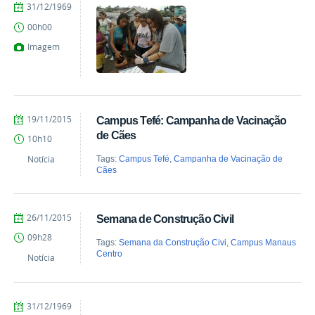
by
Published
31/12/1969
vanessa
00h00
Imagem
by
Published
19/11/2015
Campus Tefé: Campanha de Vacinação
vanessa
de Cães
10h10
Notícia
Tags:
Campus Tefé
,
Campanha de Vacinação de
Cães
by
Published
26/11/2015
Semana de Construção Civil
vanessa
09h28
Tags:
Semana da Construção Civi
,
Campus Manaus
Centro
Notícia
by
Published
31/12/1969