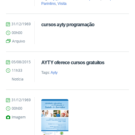
Parintins
,
Visita
by
Published
31/12/1969
cursos ayty programação
Ana
00h00
Paula
Batista
Arquivo
by
Published
05/08/2015
AYTY oferece cursos gratuitos
Ana
11h33
Paula
Tags:
Ayty
Batista
Notícia
by
Published
31/12/1969
Milton
00h00
Barros
Imagem