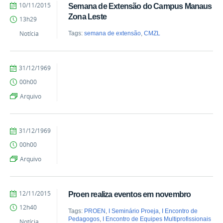
by
Published
10/11/2015
Semana de Extensão do Campus Manaus
vanessa
Zona Leste
13h29
Notícia
Tags:
semana de extensão
,
CMZL
by
Published
31/12/1969
vanessa
00h00
Arquivo
by
Published
31/12/1969
vanessa
00h00
Arquivo
by
Published
12/11/2015
Proen realiza eventos em novembro
vanessa
12h40
Tags:
PROEN
,
I Seminário Proeja
,
I Encontro de
Pedagogos
,
I Encontro de Equipes Multiprofissionais
Notícia