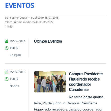
EVENTOS
por
Fagner Costa
—
publicado
15/07/2015
19h31,
última modificação
09/06/2022
11h33
by
Published
15/07/2015
Últimos Eventos
Fagner
19h32
Costa
Coleção
by
Published
15/07/2015
Campus Presidente
Fagner
Figueiredo recebe
19h37
Costa
coordenador
Notícia
Canadense
Na tarde desta quarta-
feira, 24 de junho, o Campus Presidente
Figueiredo recebeu a visita do coordenador