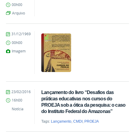
Milton
00h00
Barros
Arquivo
by
Published
31/12/1969
Milton
00h00
Barros
Imagem
by
Published
23/02/2016
Lançamento do livro “Desafios das
Milton
práticas educativas nos cursos do
16h00
Barros
PROEJA sob a ótica da pesquisa: o caso
Notícia
do Instituto Federal do Amazonas”
Tags:
Lançamento
,
CMDI
,
PROEJA