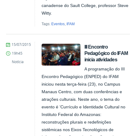
canadense do Sault College, professor Steve
Witty.
Tags:
Eventos
,
IFAM
by
Published
15/07/2015
III Encontro
Fagner
Pedagógico do IFAM
19h45
Costa
inicia atividades
Notícia
A programação do III
Encontro Pedagógico (ENPED) do IFAM
iniciou nesta terça-feira (23), no Campus
Manaus Centro, com duas conferências e
atrações culturais. Neste ano, o tema do
evento é ‘Currículo e Identidade Cultural no
Instituto Federal do Amazonas:
reconstruções plurais e redefinições
sistêmicas nos Eixos Tecnológicos de