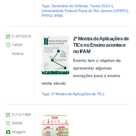
Tags:
Seminário de Defesas
,
Turma 2014-1
,
Universidade Federal Rural do Rio Janeiro (UFRRJ)
,
PPPGI
,
IFAM
by
Published
21/07/2016
2ª Mostra de Aplicações de
Milton
TICs no Ensino acontece
14h04
Barros
no IFAM
Notícia
Evento tem o objetivo de
apresentar algumas
inovações para o ensino
neste século
Tags:
2ª Mostra de Aplicações de TICs
by
Published
31/12/1969
Milton
00h00
Barros
Imagem