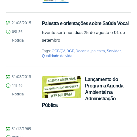
by
Published
21/08/2015
Palestra e orientações sobre Saúde Vocal
Milton
09h36
Evento será nos dias 25 de agosto e 01 de
Barros
Notícia
setembro
Tags:
CGBQV
,
DGP
,
Docente
,
palestra
,
Servidor
,
Qualidade de vida
by
Published
31/08/2015
Lançamento do
Comunicação
Programa Agenda
11h46
CMC
Ambiental na
Notícia
Administração
Pública
by
Published
31/12/1969
vanessa