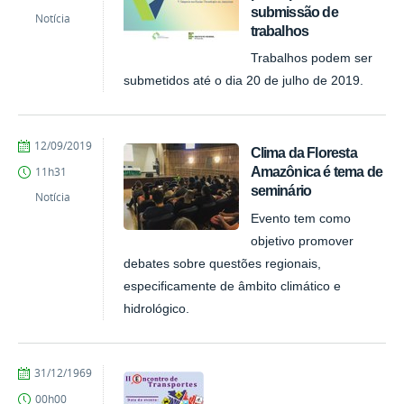
submissão de
Notícia
trabalhos
Trabalhos podem ser
submetidos até o dia 20 de julho de 2019.
by
Published
12/09/2019
Clima da Floresta
Alan
Amazônica é tema de
11h31
Santos
seminário
de
Notícia
Albuquerque
Evento tem como
objetivo promover
debates sobre questões regionais,
especificamente de âmbito climático e
hidrológico.
by
Published
31/12/1969
Alan
00h00