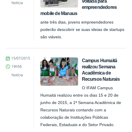
voltada para
Notícia
empreendedores
mobile de Manaus
ante três dias, jovens empreendedores
poderão descobrir se suas ideias de startups
são viáveis.
by
Published
15/07/2015
Campus Humaitá
Fagner
realizou Semana
19h56
Costa
Acadêmica de
Notícia
Recursos Naturais
O IFAM Campus
Humaitá realizou entre os dias 15 e 20 de
junho de 2015, a 1ª Semana Acadêmica de
Recursos Naturais contando com a
colaboração de Instituições Públicas
Federais, Estaduais e do Setor Privado.