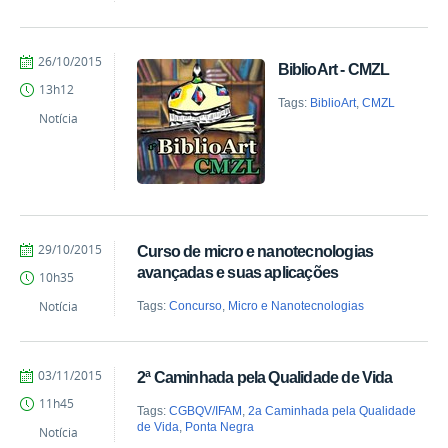
by
Published
26/10/2015
BiblioArt - CMZL
vanessa
13h12
Tags:
BiblioArt
,
CMZL
Notícia
by
Published
29/10/2015
Curso de micro e nanotecnologias
vanessa
avançadas e suas aplicações
10h35
Notícia
Tags:
Concurso
,
Micro e Nanotecnologias
by
Published
03/11/2015
2ª Caminhada pela Qualidade de Vida
vanessa
11h45
Tags:
CGBQV/IFAM
,
2a Caminhada pela Qualidade
de Vida
,
Ponta Negra
Notícia