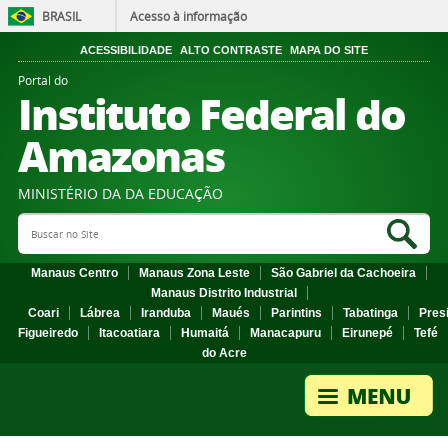
BRASIL
Acesso à informação
ACESSIBILIDADE
ALTO CONTRASTE
MAPA DO SITE
Portal do
Instituto Federal do
Amazonas
MINISTÉRIO DA DA EDUCAÇÃO
Search Site
Sea
Manaus Centro
Manaus Zona Leste
São Gabriel da Cachoeira
Manaus Distrito Industrial
Coari
Lábrea
Iranduba
Maués
Parintins
Tabatinga
Pres
Figueiredo
Itacoatiara
Humaitá
Manacapuru
Eirunepé
Tefé
do Acre