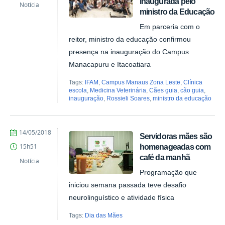
inaugurada pelo
Batista
Notícia
ministro da Educação
Em parceria com o
reitor, ministro da educação confirmou
presença na inauguração do Campus
Manacapuru e Itacoatiara
Tags:
IFAM
,
Campus Manaus Zona Leste
,
Clínica
escola
,
Medicina Veterinária
,
Cães guia
,
cão guia
,
inauguração
,
Rossieli Soares
,
ministro da educação
by
Published
14/05/2018
Servidoras mães são
Ana
homenageadas com
15h51
Paula
café da manhã
Batista
Notícia
Programação que
iniciou semana passada teve desafio
neurolinguístico e atividade física
Tags:
Dia das Mães