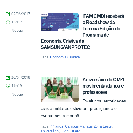
by
Published
02/06/2017
IFAM CMDI receberá
Milton
o Roadshow da
15h17
Barros
Terceira Edição do
Notícia
Programa de
Economia Criativa da
SAMSUNG/ANPROTEC
Tags:
Economia Criativa
by
Published
20/04/2018
Aniversário do CMZL
Ana
movimenta alunos e
16h19
Paula
professores
Batista
Notícia
Ex-alunos, autoridades
civis e militares estiveram prestigiando o
evento nesta manhã
Tags:
77 anos
,
Campus Manaus Zona Leste
,
aniversário
,
CMZL
,
IFAM