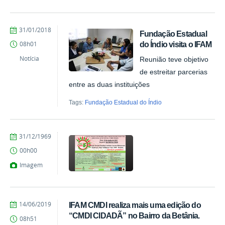
by
Published
31/01/2018
Fundação Estadual
Ana
do Índio visita o IFAM
08h01
Paula
Batista
Notícia
Reunião teve objetivo
de estreitar parcerias
entre as duas instituições
Tags:
Fundação Estadual do Índio
by
Published
31/12/1969
Alan
00h00
Santos
de
Imagem
Albuquerque
by
Published
14/06/2019
IFAM CMDI realiza mais uma edição do
Alan
“CMDI CIDADÃ” no Bairro da Betânia.
08h51
Santos