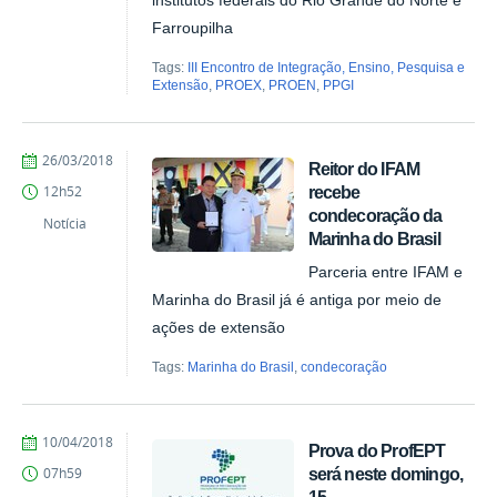
institutos federais do Rio Grande do Norte e
Farroupilha
Tags:
III Encontro de Integração, Ensino, Pesquisa e
Extensão
,
PROEX
,
PROEN
,
PPGI
by
Published
26/03/2018
Reitor do IFAM
Ana
recebe
12h52
Paula
condecoração da
Batista
Notícia
Marinha do Brasil
Parceria entre IFAM e
Marinha do Brasil já é antiga por meio de
ações de extensão
Tags:
Marinha do Brasil
,
condecoração
by
Published
10/04/2018
Prova do ProfEPT
Ana
será neste domingo,
07h59
Paula