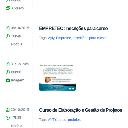
00h00
Arquivo
by
Published
08/10/2015
EMPRETEC: inscrições para curso
vanessa
10h48
Tags:
Ayty
,
Empretec
,
Inscrições para curso
Notícia
by
Published
31/12/1969
Milton
00h00
Barros
Imagem
by
Published
20/10/2015
Curso de Elaboração e Gestão de Projetos
Milton
17h35
Barros
Tags:
AYTY
,
curso
,
projetos
Notícia