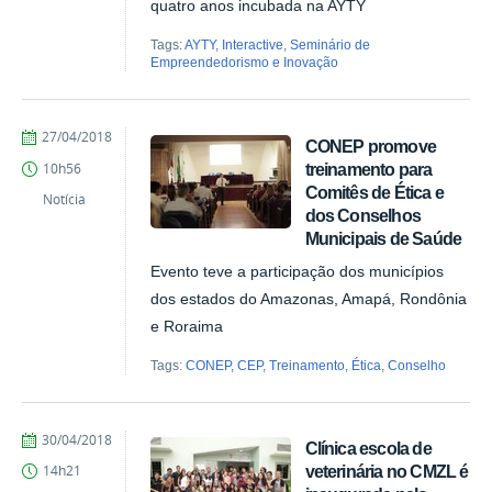
quatro anos incubada na AYTY
Tags:
AYTY
,
Interactive
,
Seminário de
Empreendedorismo e Inovação
by
Published
27/04/2018
CONEP promove
John
treinamento para
10h56
Brito
Comitês de Ética e
Notícia
dos Conselhos
Municipais de Saúde
Evento teve a participação dos municípios
dos estados do Amazonas, Amapá, Rondônia
e Roraima
Tags:
CONEP
,
CEP
,
Treinamento
,
Ética
,
Conselho
by
Published
30/04/2018
Clínica escola de
Ana
veterinária no CMZL é
14h21
Paula