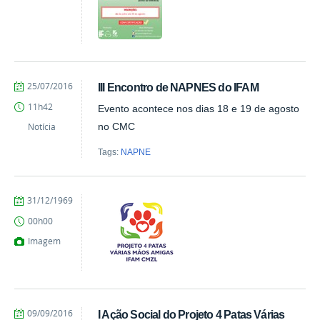
by
Published
25/07/2016
III Encontro de NAPNES do IFAM
Milton
11h42
Evento acontece nos dias 18 e 19 de agosto
Barros
Notícia
no CMC
Tags:
NAPNE
by
Published
31/12/1969
Milton
00h00
Barros
Imagem
by
Published
09/09/2016
I Ação Social do Projeto 4 Patas Várias