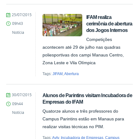
by
Published
25/07/2015
IFAM realiza
Ana
cerimônia de abertura
09h43
Paula
dos Jogos Internos
Batista
Notícia
Competições
acontecem até 29 de julho nas quadras
poliesportivas dos campi Manaus Centro,
Zona Leste e Vila Olímpica
Tags:
JIFAM
,
Abertura
by
Published
30/07/2015
Alunos de Parintins visitam Incubadora de
vanessa
Empresas do IFAM
09h44
Quatorze alunos e três professores do
Notícia
Campus Parintins estão em Manaus para
realizar visitas técnicas no PIM.
Tags:
Ayty
,
Incubadora de Empresas
,
Campus