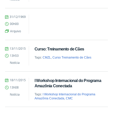
by
Published
31/12/1969
vanessa
00h00
Arquivo
by
Published
13/11/2015
Curso: Treinamento de Cães
vanessa
13h53
Tags:
CMZL
,
Curso Treinamento de Cães
Notícia
by
Published
18/11/2015
I Workshop Internacional do Programa
vanessa
Amazônia Conectada
13h08
Notícia
Tags:
I Workshop Internacional do Programa
Amazônia Conectada
,
CMC