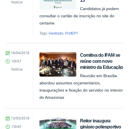
15
Batista
Notícia
Candidatos já podem
consultar o cartão de inscrição no site do
certame
Tags:
mestrado
,
ProfEPT
by
Published
18/04/2018
Comitiva do IFAM se
Ana
reúne com novo
10h57
Paula
ministro da Educação
Batista
Notícia
Reunião em Brasília
abordou assuntos orçamentários,
inaugurações e fixação do servidor no interior
do Amazonas
by
Published
13/03/2018
Reitor inaugura
Ana
ginásio poliesportivo
13h45
Paula