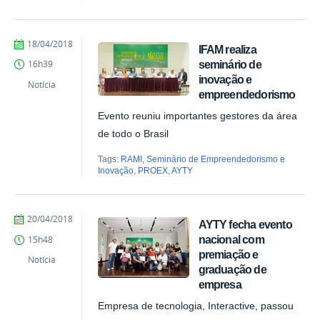
by
Published
18/04/2018
IFAM realiza
Ana
seminário de
16h39
Paula
inovação e
Batista
Notícia
empreendedorismo
Evento reuniu importantes gestores da área
de todo o Brasil
Tags:
RAMI
,
Seminário de Empreendedorismo e
Inovação
,
PROEX
,
AYTY
by
Published
20/04/2018
AYTY fecha evento
Ana
nacional com
15h48
Paula
premiação e
Batista
Notícia
graduação de
empresa
Empresa de tecnologia, Interactive, passou