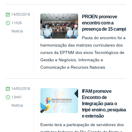
by
Published
14/05/2018
PROEN promove
Ana
encontro com a
11h26
Paula
presença de 15 campi
Batista
Notícia
Pauta do encontro foi a
harmonização das matrizes curriculares dos
cursos da EPTNM dos eixos Tecnológicos de
Gestão e Negócios, Informação e
Comunicação e Recursos Naturais
by
Published
14/05/2018
IFAM promove
Ana
Encontro de
13h41
Paula
Integração para o
Batista
Notícia
tripé ensino, pesquisa
e extensão
Evento terá a participação de servidores dos