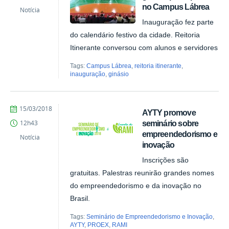
no Campus Lábrea
Batista
Notícia
Inauguração fez parte
do calendário festivo da cidade. Reitoria
Itinerante conversou com alunos e servidores
Tags:
Campus Lábrea
,
reitoria itinerante
,
inauguração
,
ginásio
by
Published
15/03/2018
AYTY promove
Ana
seminário sobre
12h43
Paula
empreendedorismo e
Batista
Notícia
inovação
Inscrições são
gratuitas. Palestras reunirão grandes nomes
do empreendedorismo e da inovação no
Brasil.
Tags:
Seminário de Empreendedorismo e Inovação
,
AYTY
,
PROEX
,
RAMI