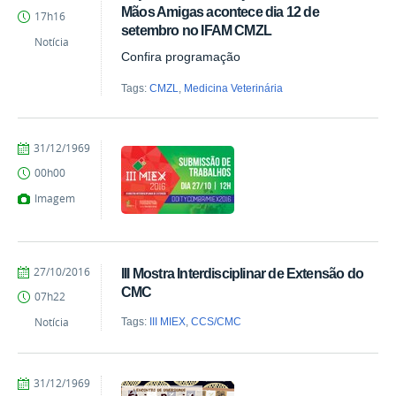
Milton
Mãos Amigas acontece dia 12 de
17h16
Barros
setembro no IFAM CMZL
Notícia
Confira programação
Tags:
CMZL
,
Medicina Veterinária
by
Published
31/12/1969
vanessa
00h00
Imagem
by
Published
27/10/2016
III Mostra Interdisciplinar de Extensão do
vanessa
CMC
07h22
Notícia
Tags:
III MIEX
,
CCS/CMC
by
Published
31/12/1969