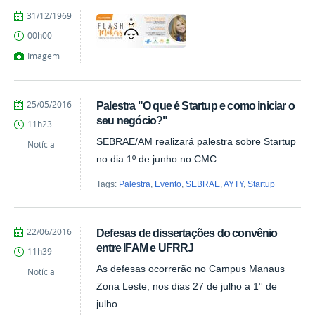
by
Published
31/12/1969
Milton
00h00
Barros
Imagem
by
Published
25/05/2016
Palestra "O que é Startup e como iniciar o
Milton
seu negócio?"
11h23
Barros
SEBRAE/AM realizará palestra sobre Startup
Notícia
no dia 1º de junho no CMC
Tags:
Palestra
,
Evento
,
SEBRAE
,
AYTY
,
Startup
by
Published
22/06/2016
Defesas de dissertações do convênio
vanessa
entre IFAM e UFRRJ
11h39
As defesas ocorrerão no Campus Manaus
Notícia
Zona Leste, nos dias 27 de julho a 1° de
julho.