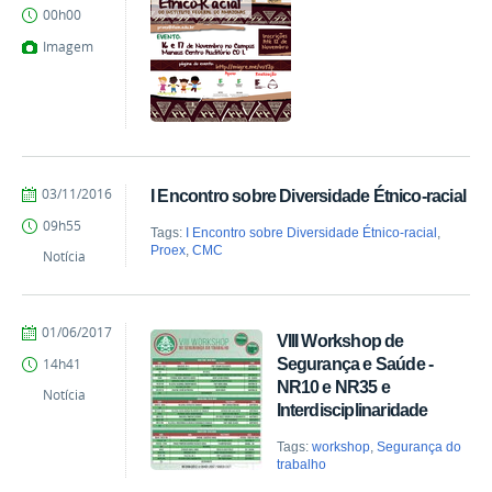
vanessa
00h00
Imagem
by
Published
03/11/2016
I Encontro sobre Diversidade Étnico-racial
vanessa
09h55
Tags:
I Encontro sobre Diversidade Étnico-racial
,
Proex
,
CMC
Notícia
by
Published
01/06/2017
VIII Workshop de
Milton
Segurança e Saúde -
14h41
Barros
NR10 e NR35 e
Notícia
Interdisciplinaridade
Tags:
workshop
,
Segurança do
trabalho