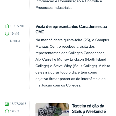
Informação e Comunicação e Controle e
Processos Industriais’.
by
Published
15/07/2015
Visita de representantes Canadenses ao
Fagner
CMC
19h49
Costa
Na manhã desta quinta-feira (25), o Campus
Notícia
Manaus Centro recebeu a visita dos
representantes dos Colleges Canadenses,
Alix Carrell e Murray Erickson (North Island
College) e Steve Witty (Sault College). A visita
deles irá durar todo o dia e tem como
objetivo firmar parcerias de intercâmbio da
Instituição com os Colleges.
by
Published
15/07/2015
Terceira edição da
Fagner
Startup Weekend é
19h52
Costa