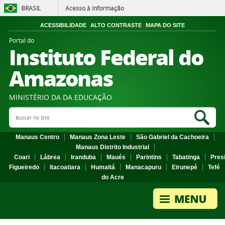
BRASIL
Acesso à informação
ACESSIBILIDADE
ALTO CONTRASTE
MAPA DO SITE
Portal do
Instituto Federal do
Amazonas
MINISTÉRIO DA DA EDUCAÇÃO
Search Site
Sea
Manaus Centro
Manaus Zona Leste
São Gabriel da Cachoeira
Manaus Distrito Industrial
Coari
Lábrea
Iranduba
Maués
Parintins
Tabatinga
Pres
Figueiredo
Itacoatiara
Humaitá
Manacapuru
Eirunepé
Tefé
do Acre