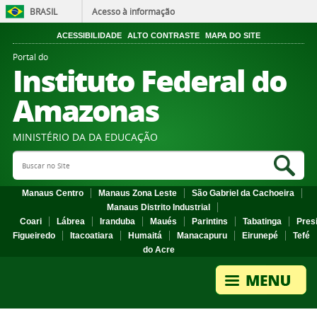
BRASIL
Acesso à informação
ACESSIBILIDADE
ALTO CONTRASTE
MAPA DO SITE
Portal do
Instituto Federal do
Amazonas
MINISTÉRIO DA DA EDUCAÇÃO
Search Site
Sea
Manaus Centro
Manaus Zona Leste
São Gabriel da Cachoeira
Manaus Distrito Industrial
Coari
Lábrea
Iranduba
Maués
Parintins
Tabatinga
Pres
Figueiredo
Itacoatiara
Humaitá
Manacapuru
Eirunepé
Tefé
do Acre