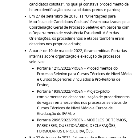
candidatos cotistas", no qual já constava procedimento de
heteroidentificação para candidatos pretos e pardos;
Em 27 de setembro de 2018, as "Orientações para
Matrículas de Candidatos Cotistas" foram atualizadas pela
Coordenação Geral de Processo Seletivo em parceria com
o Departamento de Assistência Estudantil. Além das
Orientações, os procedimentos e etapas também eram
descritos nos próprios editais;
A partir de 10 de maio de 2022, foram emitidas Portarias
internas sobre organização e execução de processos
seletivos:
Portaria 1215/2022/PROEN - Procedimentos do
Processo Seletivo para Cursos Técnicos de Nível Médio
e Cursos Superiores vinculados à Pró-Reitoria de
Ensino;
Portaria 1939/2022/PROEN - Projeto-piloto
complementar de descentralização de procedimentos
de vagas remanescentes nos processos seletivos de
Cursos Técnicos de Nível Médio e Cursos de
Graduação do IFAM; e
Portaria 2096/2022/PROEN - MODELOS DE TERMOS,
PARECERES, QUESTIONÁRIOS, DECLARAÇÕES,
FORMULÁRIOS E PROCURAÇÕES.
Em 02 de junho de 2022, foi aprovado o Regulamento de