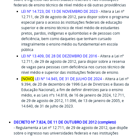
federais de ensino técnico de nível médio e dá outras providências
LEI Nº 14.723, DE 13 DE NOVEMBRO DE 2023
- Altera a Lei nº
12.711, de 29 de agosto de 2012, para dispor sobre o programa
especial para o acesso às instituições federais de educação
superior e de ensino técnico de nível médio de estudantes
pretos, pardos, indígenas e quilombolas e de pessoas com
deficiência, bem como daqueles que tenham cursado
integralmente o ensino médio ou fundamental em escola
pública
LEI Nº 13.409, DE 28 DE DEZEMBRO DE 2016
- Altera a Lei nº
12.711, de 29 de agosto de 2012, para dispor sobre a reserva
de vagas para pessoas com deficiência nos cursos técnico de
nível médio e superior das instituições federais de ensino.
[NOVO]
LEI N° 14.945, DE 31 DE JULHO DE 2024
- Altera a Lei nº
9.394, de 20 de dezembro de 1996 (Lei de Diretrizes e Bases da
Educação Nacional), a fim de definir diretrizes para o ensino
médio, e as Leis nºs 14.818, de 16 de janeiro de 2024, 12.711,
de 29 de agosto de 2012, 11.096, de 13 de janeiro de 2005, e
14.640, de 31 de julho de 2023.
DECRETO Nº 7.824, DE 11 DE OUTUBRO DE 2012 (completo)
- Regulamenta a Lei nº 12.711, de 29 de agosto de 2012, que dispõe
sobre o ingresso nas universidades federais e nas instituições