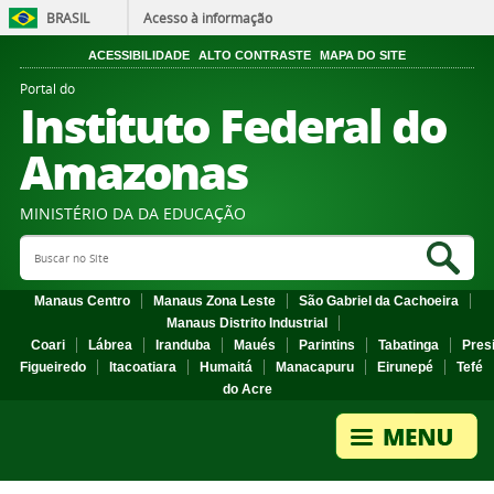
BRASIL
Acesso à informação
ACESSIBILIDADE
ALTO CONTRASTE
MAPA DO SITE
Portal do
Instituto Federal do
Amazonas
MINISTÉRIO DA DA EDUCAÇÃO
Search Site
Sea
Manaus Centro
Manaus Zona Leste
São Gabriel da Cachoeira
Manaus Distrito Industrial
Coari
Lábrea
Iranduba
Maués
Parintins
Tabatinga
Pres
Figueiredo
Itacoatiara
Humaitá
Manacapuru
Eirunepé
Tefé
do Acre