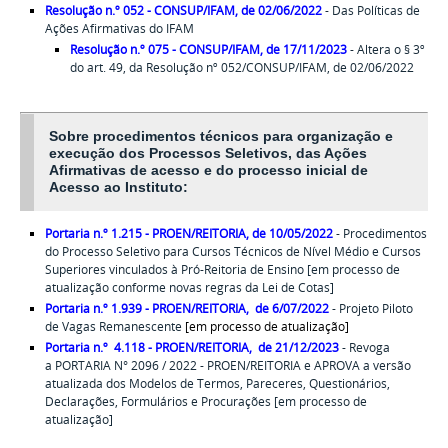
Resolução n.º 052 - CONSUP/IFAM, de 02/06/2022
- Das Políticas de
Ações Afirmativas do IFAM
Resolução n.º 075 - CONSUP/IFAM, de 17/11/2023
- Altera o § 3º
do art. 49, da Resolução nº 052/CONSUP/IFAM, de 02/06/2022
Sobre procedimentos técnicos para organização e
execução
dos Processos Seletivos
, das Ações
Afirmativas de acesso e do processo inicial de
Acesso ao Instituto:
Portaria n.º 1.215 - PROEN/REITORIA, de 10/05/2022
- Procedimentos
do Processo Seletivo para Cursos Técnicos de Nível Médio e Cursos
Superiores vinculados à Pró-Reitoria de Ensino
[em processo de
atualização conforme novas regras da Lei de Cotas]
Portaria n.º 1.939 - PROEN/REITORIA, de 6/07/2022
- Projeto Piloto
de Vagas Remanescente
[em processo de atualização]
Portaria n.º 4.118 - PROEN/REITORIA,
de 21/12/2023
-
Revoga
a PORTARIA N° 2096 / 2022 - PROEN/REITORIA e APROVA a versão
atualizada dos Modelos
de Termos, Pareceres, Questionários,
Declarações, Formulários e Procurações [em processo de
atualização]