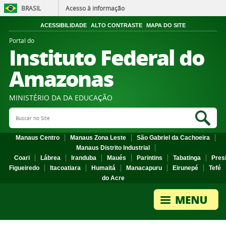
BRASIL
Acesso à informação
ACESSIBILIDADE
ALTO CONTRASTE
MAPA DO SITE
Portal do
Instituto Federal do
Amazonas
MINISTÉRIO DA DA EDUCAÇÃO
Search Site
Sea
Manaus Centro
Manaus Zona Leste
São Gabriel da Cachoeira
Manaus Distrito Industrial
Coari
Lábrea
Iranduba
Maués
Parintins
Tabatinga
Pres
Figueiredo
Itacoatiara
Humaitá
Manacapuru
Eirunepé
Tefé
do Acre