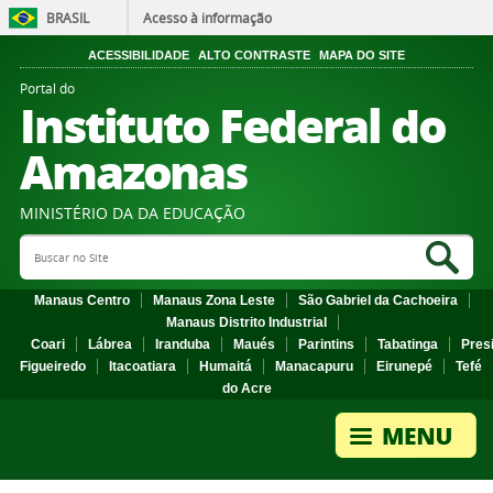
BRASIL
Acesso à informação
ACESSIBILIDADE
ALTO CONTRASTE
MAPA DO SITE
Portal do
Instituto Federal do
Amazonas
MINISTÉRIO DA DA EDUCAÇÃO
Search Site
Sea
Manaus Centro
Manaus Zona Leste
São Gabriel da Cachoeira
Manaus Distrito Industrial
Coari
Lábrea
Iranduba
Maués
Parintins
Tabatinga
Pres
Figueiredo
Itacoatiara
Humaitá
Manacapuru
Eirunepé
Tefé
do Acre