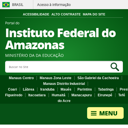
BRASIL
Acesso à informação
ACESSIBILIDADE
ALTO CONTRASTE
MAPA DO SITE
Portal do
Instituto Federal do
Amazonas
MINISTÉRIO DA DA EDUCAÇÃO
Search Site
Sea
Manaus Centro
Manaus Zona Leste
São Gabriel da Cachoeira
Manaus Distrito Industrial
Coari
Lábrea
Iranduba
Maués
Parintins
Tabatinga
Pres
Figueiredo
Itacoatiara
Humaitá
Manacapuru
Eirunepé
Tefé
do Acre