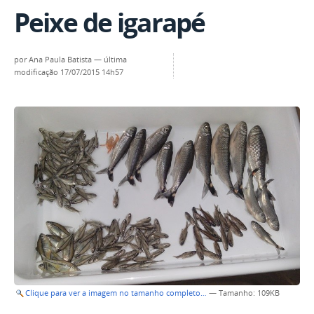
Peixe de igarapé
por
Ana Paula Batista
—
última
modificação
17/07/2015 14h57
Clique para ver a imagem no tamanho completo…
—
Tamanho
: 109KB