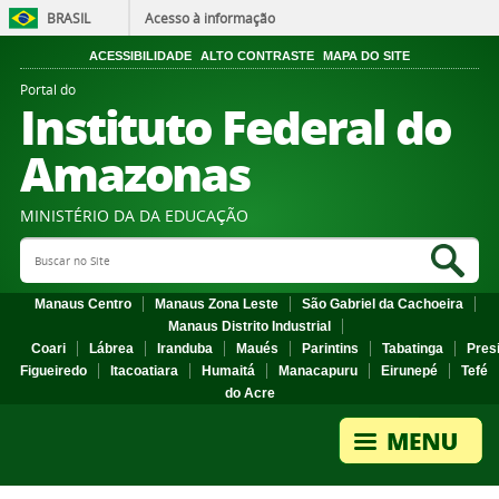
BRASIL
Acesso à informação
ACESSIBILIDADE
ALTO CONTRASTE
MAPA DO SITE
Portal do
Instituto Federal do
Amazonas
MINISTÉRIO DA DA EDUCAÇÃO
Search Site
Sea
Manaus Centro
Manaus Zona Leste
São Gabriel da Cachoeira
Manaus Distrito Industrial
Coari
Lábrea
Iranduba
Maués
Parintins
Tabatinga
Pres
Figueiredo
Itacoatiara
Humaitá
Manacapuru
Eirunepé
Tefé
do Acre