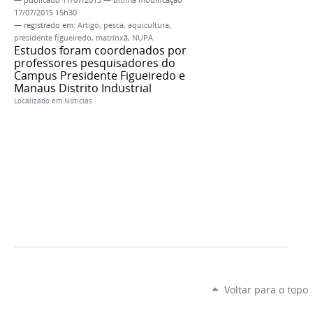
17/07/2015 15h30
— registrado em:
Artigo
,
pesca
,
aquicultura
,
presidente figueiredo
,
matrinxã
,
NUPA
Estudos foram coordenados por
professores pesquisadores do
Campus Presidente Figueiredo e
Manaus Distrito Industrial
Localizado em
Notícias
Voltar para o topo