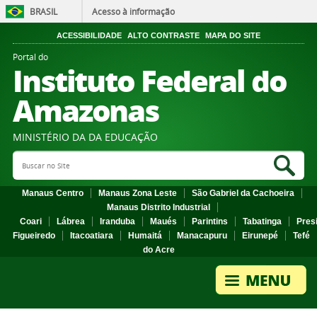
BRASIL
Acesso à informação
ACESSIBILIDADE
ALTO CONTRASTE
MAPA DO SITE
Portal do
Instituto Federal do
Amazonas
MINISTÉRIO DA DA EDUCAÇÃO
Search Site
Sea
Manaus Centro
Manaus Zona Leste
São Gabriel da Cachoeira
Manaus Distrito Industrial
Coari
Lábrea
Iranduba
Maués
Parintins
Tabatinga
Pres
Figueiredo
Itacoatiara
Humaitá
Manacapuru
Eirunepé
Tefé
do Acre