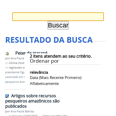
RESULTADO DA BUSCA
Peixe de igarapé
2
itens atendem ao seu critério.
por
Ana Paula Batista
Ordenar por
—
última modificação
17/07/2015 14h57
— registrado em:
Artigo
,
pesca
,
aquicultura
,
relevância
presidente figueiredo
,
matrinxã
,
NUPA
Data (mais Recente Primeiro)
Localizado em
Notícias
/
Artigos sobre recursos
pesqueiros amazônicos são publicados
Alfabeticamente
Artigos sobre recursos
pesqueiros amazônicos são
publicados
por
Ana Paula Batista
—
publicado
17/07/2015
—
última modificação