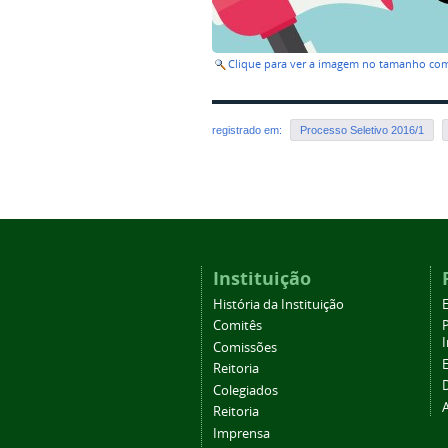
Clique para ver a imagem no tamanho co
registrado em:
Processo Seletivo 2016/1
Instituição
História da Instituição
Comitês
Comissões
Reitoria
Colegiados
Reitoria
Imprensa