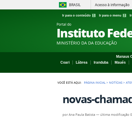
BRASIL
Acesso à informação
Ir para o conteúdo
1
Ir para o menu
2
I
Portal do
Instituto Fed
MINISTÉRIO DA DA EDUCAÇÃO
Manaus C
Coari
Lábrea
Iranduba
Maués
VOCÊ ESTÁ AQUI:
PÁGINA INICIAL
>
NOTÍCIAS
>
ATE
novas-chamad
por
Ana Paula Batista
—
última modificação
0