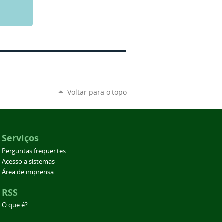
Voltar para o topo
Serviços
Perguntas frequentes
Acesso a sistemas
Área de imprensa
RSS
O que é?