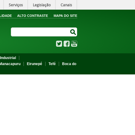
Serviços
Legislação
Canais
LIDADE
ALTO CONTRASTE
MAPA DO SITE
Search Site
Search Site
Twitter
Facebook
YouTube
Industrial
Manacapuru
Eirunepé
Tefé
Boca do