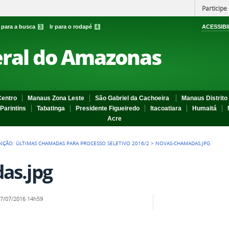
Participe
r para a busca
3
Ir para o rodapé
4
ACESSIBI
eral do Amazonas
entro
Manaus Zona Leste
São Gabriel da Cachoeira
Manaus Distrito 
Parintins
Tabatinga
Presidente Figueiredo
Itacoatiara
Humaitá
Acre
NÇÃO: ÚLTIMAS CHAMADAS PARA PROCESSO SELETIVO 2016/2
>
NOVAS-CHAMADAS.JPG
as.jpg
7/07/2016 14h59