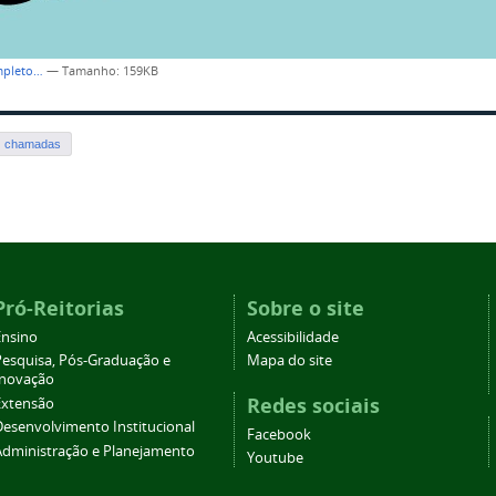
mpleto…
—
Tamanho
: 159KB
chamadas
Pró-Reitorias
Sobre o site
Ensino
Acessibilidade
Pesquisa, Pós-Graduação e
Mapa do site
Inovação
Redes sociais
Extensão
Desenvolvimento Institucional
Facebook
Administração e Planejamento
Youtube