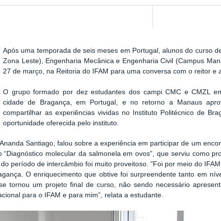
Após uma temporada de seis meses em Portugal, alunos do curso 
Show image carousel
Zona Leste),
Engenharia Mecânica
e Engenharia Civil
(Campus Man
27 de março,
na Reitoria do IFAM para uma conversa com o reitor e a
O grupo formado por dez estudantes dos campi CMC e CMZL e
cidade de Bragança, em Portugal,
e no retorno a Manaus aprov
compartilhar as experiências vividas no Instituto Politécnico
de Bra
oportunidade oferecida pelo instituto.
 Ananda Santiago, falou sobre a experiência em participar de um encont
do “Diagnóstico molecular da salmonela em ovos”, que serviu como pr
l do período de intercâmbio foi muito proveitoso. "Foi por meio do IFA
ragança. O enriquecimento que obtive foi surpreendente tanto em ní
e tornou um projeto final de curso, não sendo necessário apresent
acional para o IFAM e para mim”, relata a estudante.