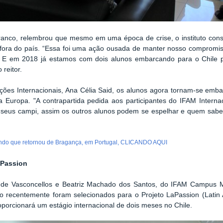
Branco, relembrou que mesmo em uma época de crise, o instituto con
ora do país. “Essa foi uma ação ousada de manter nosso compromiss
. E em 2018 já estamos com dois alunos embarcando para o Chile p
 reitor.
es Internacionais, Ana Célia Said, os alunos agora tornam-se embai
a Europa. "A contrapartida pedida aos participantes do IFAM Interna
m seus campi, assim os outros alunos podem se espelhar e quem sabe
ahdo que retornou de Bragança, em Portugal, CLICANDO AQUI
 Passion
de Vasconcellos e Beatriz Machado dos Santos, do IFAM Campus Man
recentemente foram selecionados para o Projeto LaPassion (Latin Am
porcionará um estágio internacional de dois meses no Chile.