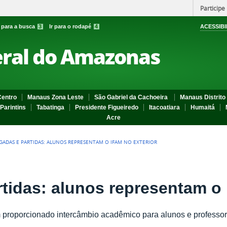
Participe
r para a busca
3
Ir para o rodapé
4
ACESSIBI
eral do Amazonas
entro
Manaus Zona Leste
São Gabriel da Cachoeira
Manaus Distrito 
Parintins
Tabatinga
Presidente Figueiredo
Itacoatiara
Humaitá
Acre
GADAS E PARTIDAS: ALUNOS REPRESENTAM O IFAM NO EXTERIOR
tidas: alunos representam o 
 proporcionado intercâmbio acadêmico para alunos e professo