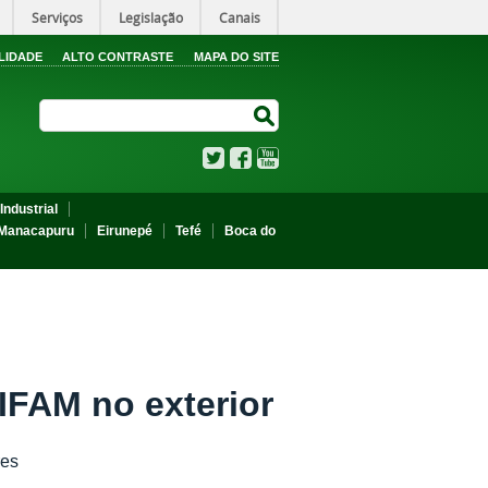
Serviços
Legislação
Canais
LIDADE
ALTO CONTRASTE
MAPA DO SITE
Search Site
Search Site
Twitter
Facebook
YouTube
Industrial
Manacapuru
Eirunepé
Tefé
Boca do
IFAM no exterior
res