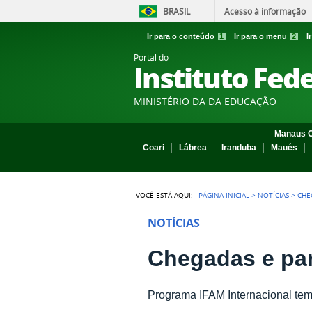
BRASIL
Acesso à informação
Ir para o conteúdo
1
Ir para o menu
2
I
Portal do
Instituto Fed
MINISTÉRIO DA DA EDUCAÇÃO
Manaus C
Coari
Lábrea
Iranduba
Maués
VOCÊ ESTÁ AQUI:
PÁGINA INICIAL
>
NOTÍCIAS
>
CHE
NOTÍCIAS
Chegadas e par
Programa IFAM Internacional tem