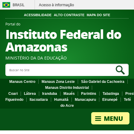
BRASIL
Acesso à informação
ACESSIBILIDADE
ALTO CONTRASTE
MAPA DO SITE
Portal do
Instituto Federal do
Amazonas
MINISTÉRIO DA DA EDUCAÇÃO
Search Site
Sea
Manaus Centro
Manaus Zona Leste
São Gabriel da Cachoeira
Manaus Distrito Industrial
Coari
Lábrea
Iranduba
Maués
Parintins
Tabatinga
Pres
Figueiredo
Itacoatiara
Humaitá
Manacapuru
Eirunepé
Tefé
do Acre