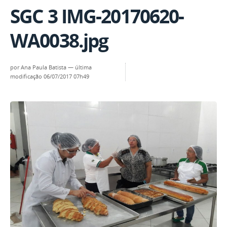
SGC 3 IMG-20170620-
WA0038.jpg
por
Ana Paula Batista
—
última
modificação
06/07/2017 07h49