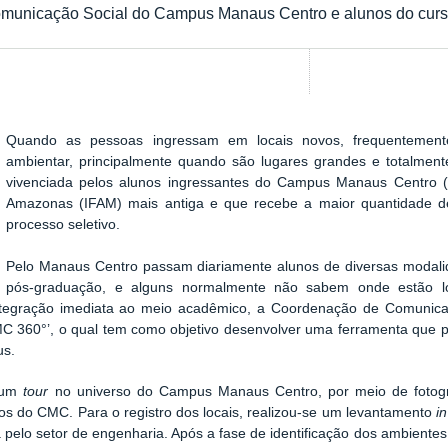
omunicação Social do Campus Manaus Centro e alunos do curso
Quando as pessoas ingressam em locais novos, frequentemente
ambientar, principalmente quando são lugares grandes e totalmen
vivenciada pelos alunos ingressantes do Campus Manaus Centro (
Amazonas (IFAM) mais antiga e que recebe a maior quantidade d
processo seletivo.
Pelo Manaus Centro passam diariamente alunos de diversas modali
pós-graduação, e alguns normalmente não sabem onde estão loc
 a integração imediata ao meio acadêmico, a Coordenação de Comun
C 360°’, o qual tem como objetivo desenvolver uma ferramenta que po
us.
a um
tour
no universo do Campus Manaus Centro, por meio de fotogr
os do CMC. Para o registro dos locais, realizou-se um levantamento
i
a pelo setor de engenharia. Após a fase de identificação dos ambient