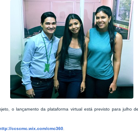
eto, o lançamento da plataforma virtual está previsto para julho d
http://ccscmc.wix.com/cmc360
.