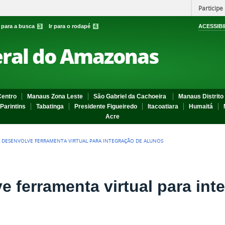
Participe
r para a busca
3
Ir para o rodapé
4
ACESSIBI
eral do Amazonas
entro
Manaus Zona Leste
São Gabriel da Cachoeira
Manaus Distrito 
Parintins
Tabatinga
Presidente Figueiredo
Itacoatiara
Humaitá
Acre
 DESENVOLVE FERRAMENTA VIRTUAL PARA INTEGRAÇÃO DE ALUNOS
 ferramenta virtual para int