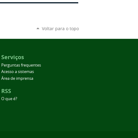
Voltar para o topo
Serviços
Perguntas frequentes
Acesso a sistemas
Área de imprensa
RSS
O que é?