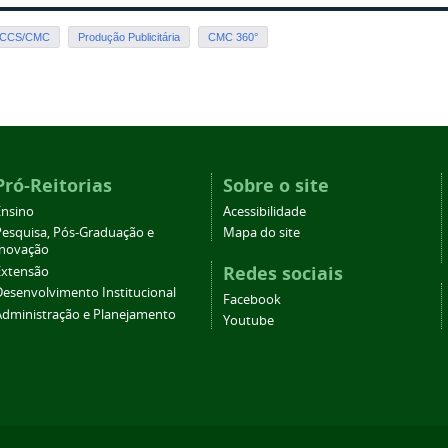
CCS/CMC
Produção Publicitária
CMC 360°
Pró-Reitorias
Sobre o site
Ensino
Acessibilidade
Pesquisa, Pós-Graduação e
Mapa do site
Inovação
Redes sociais
Extensão
Desenvolvimento Institucional
Facebook
Administração e Planejamento
Youtube