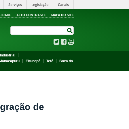
Serviços
Legislação
Canais
LIDADE
ALTO CONTRASTE
MAPA DO SITE
Search Site
Search Site
Twitter
Facebook
YouTube
Industrial
Manacapuru
Eirunepé
Tefé
Boca do
egração de