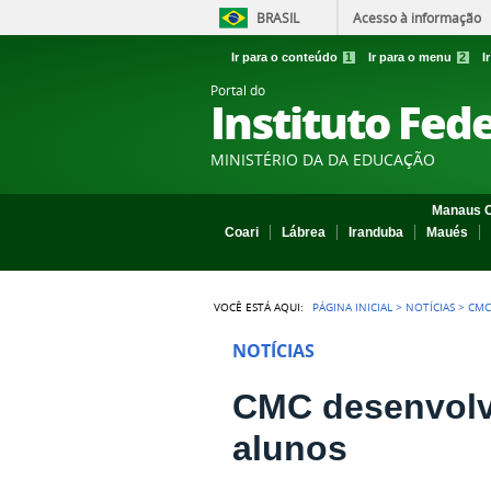
BRASIL
Acesso à informação
Ir para o conteúdo
1
Ir para o menu
2
I
Portal do
Instituto Fed
MINISTÉRIO DA DA EDUCAÇÃO
Manaus C
Coari
Lábrea
Iranduba
Maués
VOCÊ ESTÁ AQUI:
PÁGINA INICIAL
>
NOTÍCIAS
>
CMC
NOTÍCIAS
CMC desenvolve
alunos