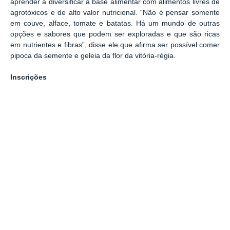
aprender a diversificar a base alimentar com alimentos livres de
agrotóxicos e de alto valor nutricional. “Não é pensar somente
em couve, alface, tomate e batatas. Há um mundo de outras
opções e sabores que podem ser exploradas e que são ricas
em nutrientes e fibras”, disse ele que afirma ser possível comer
pipoca da semente e geleia da flor da vitória-régia.
Inscrições
Os interessados podem realizar inscrição exclusivamente pelo
site
https://comidaecologica.com.br/bemvindo/festival/
Leia mais:
CMZL recebe maior festival de alimentação viva da América Latina
registrado em:
PANC
CMZL
Festival de Comida Ecológica
Valdely Kinupp