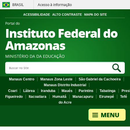
BRASIL
Acesso à informação
ACESSIBILIDADE
ALTO CONTRASTE
MAPA DO SITE
Portal do
Instituto Federal do
Amazonas
MINISTÉRIO DA DA EDUCAÇÃO
Search Site
Sea
Manaus Centro
Manaus Zona Leste
São Gabriel da Cachoeira
Manaus Distrito Industrial
Coari
Lábrea
Iranduba
Maués
Parintins
Tabatinga
Pres
Figueiredo
Itacoatiara
Humaitá
Manacapuru
Eirunepé
Tefé
do Acre