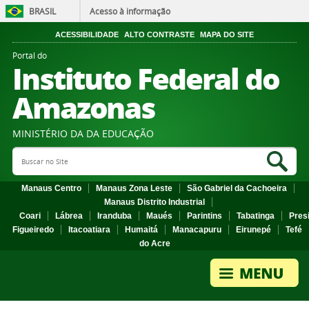
BRASIL
Acesso à informação
ACESSIBILIDADE
ALTO CONTRASTE
MAPA DO SITE
Portal do
Instituto Federal do
Amazonas
MINISTÉRIO DA DA EDUCAÇÃO
Search Site
Sea
Manaus Centro
Manaus Zona Leste
São Gabriel da Cachoeira
Manaus Distrito Industrial
Coari
Lábrea
Iranduba
Maués
Parintins
Tabatinga
Pres
Figueiredo
Itacoatiara
Humaitá
Manacapuru
Eirunepé
Tefé
do Acre