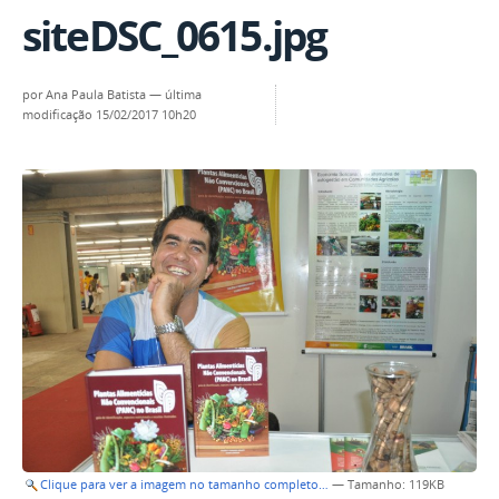
siteDSC_0615.jpg
por
Ana Paula Batista
—
última
modificação
15/02/2017 10h20
Clique para ver a imagem no tamanho completo…
—
Tamanho
: 119KB