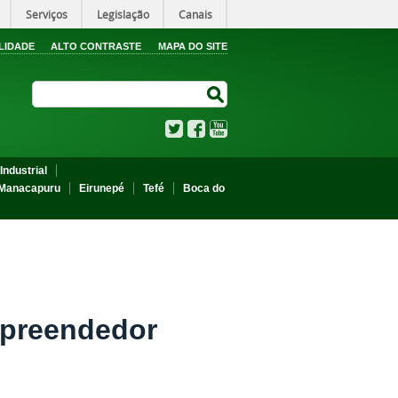
Serviços
Legislação
Canais
LIDADE
ALTO CONTRASTE
MAPA DO SITE
Search Site
Search Site
Twitter
Facebook
YouTube
Industrial
Manacapuru
Eirunepé
Tefé
Boca do
mpreendedor