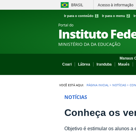
BRASIL
Acesso à informação
Ir para o conteúdo
1
Ir para o menu
2
I
Portal do
Instituto Fed
MINISTÉRIO DA DA EDUCAÇÃO
Manaus C
Coari
Lábrea
Iranduba
Maués
VOCÊ ESTÁ AQUI:
PÁGINA INICIAL
>
NOTÍCIAS
>
CON
NOTÍCIAS
Conheça os ve
Objetivo é estimular os alunos a