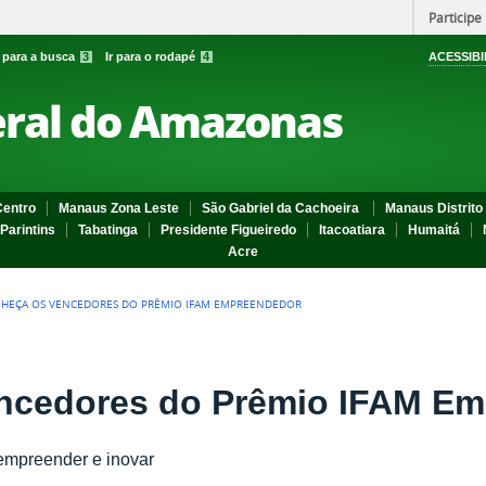
Participe
r para a busca
3
Ir para o rodapé
4
ACESSIBI
eral do Amazonas
entro
Manaus Zona Leste
São Gabriel da Cachoeira
Manaus Distrito 
Parintins
Tabatinga
Presidente Figueiredo
Itacoatiara
Humaitá
Acre
HEÇA OS VENCEDORES DO PRÊMIO IFAM EMPREENDEDOR
ncedores do Prêmio IFAM E
 empreender e inovar