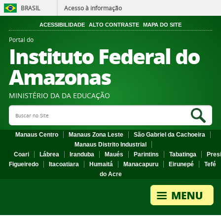
BRASIL
Acesso à informação
ACESSIBILIDADE
ALTO CONTRASTE
MAPA DO SITE
Portal do
Instituto Federal do
Amazonas
MINISTÉRIO DA DA EDUCAÇÃO
Search Site
Sea
Manaus Centro
Manaus Zona Leste
São Gabriel da Cachoeira
Manaus Distrito Industrial
Coari
Lábrea
Iranduba
Maués
Parintins
Tabatinga
Pres
Figueiredo
Itacoatiara
Humaitá
Manacapuru
Eirunepé
Tefé
do Acre