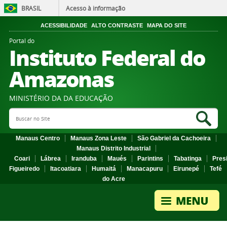
BRASIL
Acesso à informação
ACESSIBILIDADE
ALTO CONTRASTE
MAPA DO SITE
Portal do
Instituto Federal do
Amazonas
MINISTÉRIO DA DA EDUCAÇÃO
Search Site
Sea
Manaus Centro
Manaus Zona Leste
São Gabriel da Cachoeira
Manaus Distrito Industrial
Coari
Lábrea
Iranduba
Maués
Parintins
Tabatinga
Pres
Figueiredo
Itacoatiara
Humaitá
Manacapuru
Eirunepé
Tefé
do Acre