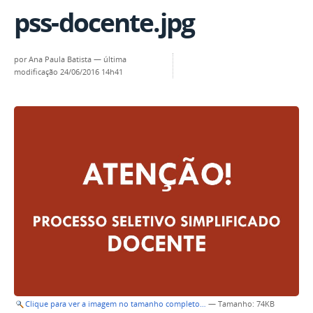
pss-docente.jpg
por
Ana Paula Batista
—
última
modificação
24/06/2016 14h41
Clique para ver a imagem no tamanho completo…
—
Tamanho
: 74KB