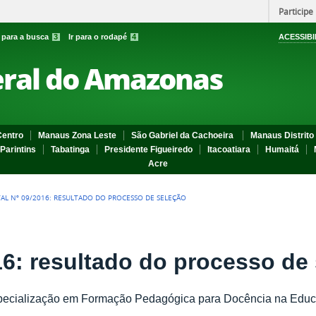
Participe
r para a busca
3
Ir para o rodapé
4
ACESSIBI
eral do Amazonas
entro
Manaus Zona Leste
São Gabriel da Cachoeira
Manaus Distrito 
Parintins
Tabatinga
Presidente Figueiredo
Itacoatiara
Humaitá
Acre
TAL Nº 09/2016: RESULTADO DO PROCESSO DE SELEÇÃO
16: resultado do processo de
pecialização em Formação Pedagógica para Docência na Educa