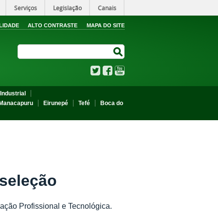
Serviços
Legislação
Canais
LIDADE
ALTO CONTRASTE
MAPA DO SITE
Search Site
Search Site
Twitter
Facebook
YouTube
Industrial
Manacapuru
Eirunepé
Tefé
Boca do
 seleção
ção Profissional e Tecnológica.