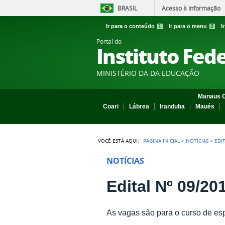
BRASIL
Acesso à informação
Ir para o conteúdo
1
Ir para o menu
2
I
Portal do
Instituto Fed
MINISTÉRIO DA DA EDUCAÇÃO
Manaus C
Coari
Lábrea
Iranduba
Maués
VOCÊ ESTÁ AQUI:
PÁGINA INICIAL
>
NOTÍCIAS
>
EDI
NOTÍCIAS
Edital Nº 09/20
As vagas são para o curso de es