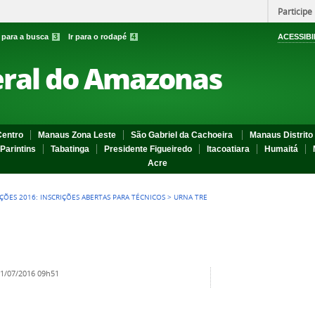
Participe
r para a busca
3
Ir para o rodapé
4
ACESSIBI
eral do Amazonas
entro
Manaus Zona Leste
São Gabriel da Cachoeira
Manaus Distrito 
Parintins
Tabatinga
Presidente Figueiredo
Itacoatiara
Humaitá
Acre
IÇÕES 2016: INSCRIÇÕES ABERTAS PARA TÉCNICOS
>
URNA TRE
1/07/2016 09h51