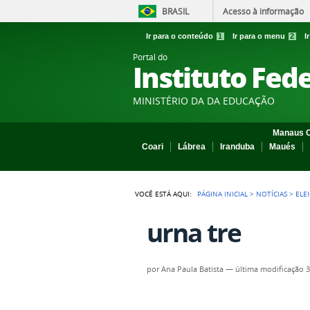
BRASIL
Acesso à informação
Ir para o conteúdo
1
Ir para o menu
2
I
Portal do
Instituto Fed
MINISTÉRIO DA DA EDUCAÇÃO
Manaus C
Coari
Lábrea
Iranduba
Maués
VOCÊ ESTÁ AQUI:
PÁGINA INICIAL
>
NOTÍCIAS
>
ELE
urna tre
por
Ana Paula Batista
—
última modificação
3