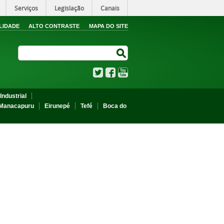
Serviços
Legislação
Canais
LIDADE
ALTO CONTRASTE
MAPA DO SITE
Search Site
Search Site
Twitter
Facebook
YouTube
Industrial
Manacapuru
Eirunepé
Tefé
Boca do