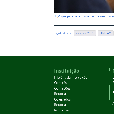
Clique para ver a imagem no tamanho co
registrado em:
eleições 2016
TRE-AM
Instituição
História da Instituição
Comitês
Comissões
Reitoria
Colegiados
Reitoria
Imprensa