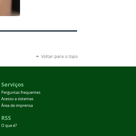
Voltar para o topo
Serviços
Perguntas frequentes
Acesso a sistemas
Área de imprensa
RSS
O que é?