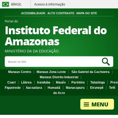
BRASIL
Acesso à informação
ACESSIBILIDADE
ALTO CONTRASTE
MAPA DO SITE
Portal do
Instituto Federal do
Amazonas
MINISTÉRIO DA DA EDUCAÇÃO
Search Site
Sea
Manaus Centro
Manaus Zona Leste
São Gabriel da Cachoeira
Manaus Distrito Industrial
Coari
Lábrea
Iranduba
Maués
Parintins
Tabatinga
Pres
Figueiredo
Itacoatiara
Humaitá
Manacapuru
Eirunepé
Tefé
do Acre