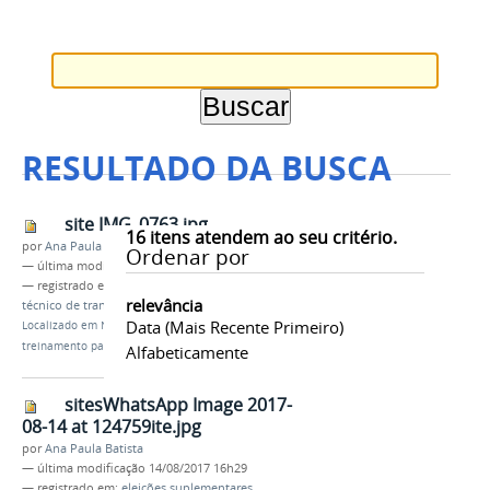
RESULTADO DA BUSCA
site IMG_0763.jpg
16
itens atendem ao seu critério.
por
Ana Paula Batista
Ordenar por
—
última modificação
19/09/2016 13h57
— registrado em:
TRE-AM
,
eleições 2016
,
TSAT
,
relevância
técnico de transmissão
Data (mais Recente Primeiro)
Localizado em
Notícias
/
Semana intensa de
treinamento para os TSAT
Alfabeticamente
sitesWhatsApp Image 2017-
08-14 at 124759ite.jpg
por
Ana Paula Batista
—
última modificação
14/08/2017 16h29
— registrado em:
eleições suplementares
,