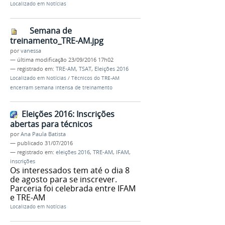
Localizado em
Notícias
Semana de
treinamento_TRE-AM.jpg
por
vanessa
—
última modificação
23/09/2016 17h02
— registrado em:
TRE-AM
,
TSAT
,
Eleições 2016
Localizado em
Notícias
/
Técnicos do TRE-AM
encerram semana intensa de treinamento
Eleições 2016: Inscrições
abertas para técnicos
por
Ana Paula Batista
—
publicado
31/07/2016
— registrado em:
eleições 2016
,
TRE-AM
,
IFAM
,
inscrições
Os interessados tem até o dia 8
de agosto para se inscrever.
Parceria foi celebrada entre IFAM
e TRE-AM
Localizado em
Notícias