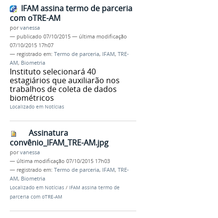
IFAM assina termo de parceria
com oTRE-AM
por
vanessa
—
publicado
07/10/2015
—
última modificação
07/10/2015 17h07
— registrado em:
Termo de parceria
,
IFAM
,
TRE-
AM
,
Biometria
Instituto selecionará 40
estagiários que auxiliarão nos
trabalhos de coleta de dados
biométricos
Localizado em
Notícias
Assinatura
convênio_IFAM_TRE-AM.jpg
por
vanessa
—
última modificação
07/10/2015 17h03
— registrado em:
Termo de parceria
,
IFAM
,
TRE-
AM
,
Biometria
Localizado em
Notícias
/
IFAM assina termo de
parceria com oTRE-AM