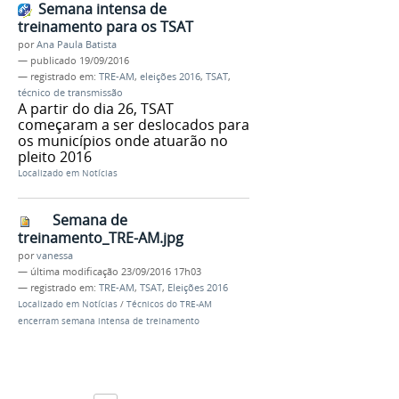
Semana intensa de
treinamento para os TSAT
por
Ana Paula Batista
—
publicado
19/09/2016
— registrado em:
TRE-AM
,
eleições 2016
,
TSAT
,
técnico de transmissão
A partir do dia 26, TSAT
começaram a ser deslocados para
os municípios onde atuarão no
pleito 2016
Localizado em
Notícias
Semana de
treinamento_TRE-AM.jpg
por
vanessa
—
última modificação
23/09/2016 17h03
— registrado em:
TRE-AM
,
TSAT
,
Eleições 2016
Localizado em
Notícias
/
Técnicos do TRE-AM
encerram semana intensa de treinamento