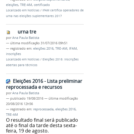
eleições
,
TRE-AM
,
certificado
Localizado em
Notícias
/
IFAM certifica operadores de
urna nas eleições suplementares 2017
urna tre
por
Ana Paula Batista
—
última modificação
31/07/2016 09h51
— registrado em:
eleições 2016
,
TRE-AM
,
IFAM
,
inscrições
Localizado em
Notícias
/
Eleições 2016: Inscrições
abertas para técnicos
Eleições 2016 - Lista preliminar
reprocessada e recursos
por
Ana Paula Batista
—
publicado
19/08/2016
—
última modificação
20/08/2016 12h56
— registrado em:
reprocessada
,
eleições 2016
,
TRE-AM
O resultado final será publicado
até o final da tarde desta sexta-
feira, 19 de agosto.