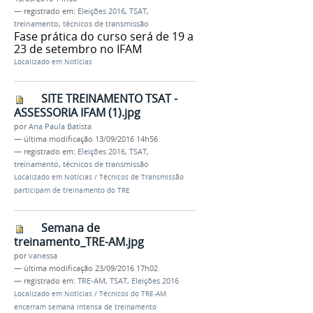
— registrado em:
Eleições 2016
,
TSAT
,
treinamento
,
técnicos de transmissão
Fase prática do curso será de 19 a
23 de setembro no IFAM
Localizado em
Notícias
SITE TREINAMENTO TSAT -
ASSESSORIA IFAM (1).jpg
por
Ana Paula Batista
—
última modificação
13/09/2016 14h56
— registrado em:
Eleições 2016
,
TSAT
,
treinamento
,
técnicos de transmissão
Localizado em
Notícias
/
Técnicos de Transmissão
participam de treinamento do TRE
Semana de
treinamento_TRE-AM.jpg
por
vanessa
—
última modificação
23/09/2016 17h02
— registrado em:
TRE-AM
,
TSAT
,
Eleições 2016
Localizado em
Notícias
/
Técnicos do TRE-AM
encerram semana intensa de treinamento