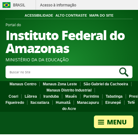
BRASIL
Acesso à informação
ACESSIBILIDADE
ALTO CONTRASTE
MAPA DO SITE
Portal do
Instituto Federal do
Amazonas
MINISTÉRIO DA DA EDUCAÇÃO
Search Site
Sea
Manaus Centro
Manaus Zona Leste
São Gabriel da Cachoeira
Manaus Distrito Industrial
Coari
Lábrea
Iranduba
Maués
Parintins
Tabatinga
Pres
Figueiredo
Itacoatiara
Humaitá
Manacapuru
Eirunepé
Tefé
do Acre