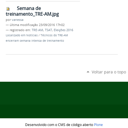
Semana de
treinamento_TRE-AM.jpg
por
vanessa
—
última modificação
23/09/2016 17h02
— registrado em:
TRE-AM
,
TSAT
,
Eleições 2016
Localizado em
Notícias
/
Técnicos do TRE-AM
encerram semana intensa de treinamento
Voltar para o topo
Desenvolvido com o CMS de código aberto
Plone