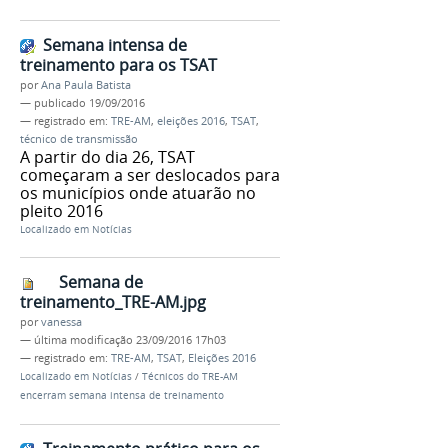
Semana intensa de
treinamento para os TSAT
por
Ana Paula Batista
—
publicado
19/09/2016
— registrado em:
TRE-AM
,
eleições 2016
,
TSAT
,
técnico de transmissão
A partir do dia 26, TSAT
começaram a ser deslocados para
os municípios onde atuarão no
pleito 2016
Localizado em
Notícias
Semana de
treinamento_TRE-AM.jpg
por
vanessa
—
última modificação
23/09/2016 17h03
— registrado em:
TRE-AM
,
TSAT
,
Eleições 2016
Localizado em
Notícias
/
Técnicos do TRE-AM
encerram semana intensa de treinamento