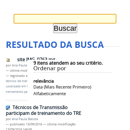
RESULTADO DA BUSCA
site IMG_0763.jpg
9
itens atendem ao seu critério.
por
Ana Paula Batista
Ordenar por
—
última modificação
19/09/2016 13h57
— registrado em:
TRE-AM
,
eleições 2016
,
TSAT
,
relevância
técnico de transmissão
Data (mais Recente Primeiro)
Localizado em
Notícias
/
Semana intensa de
treinamento para os TSAT
Alfabeticamente
Técnicos de Transmissão
participam de treinamento do TRE
por
Ana Paula Batista
—
publicado
13/09/2016
—
última modificação
13/09/2016 14h58