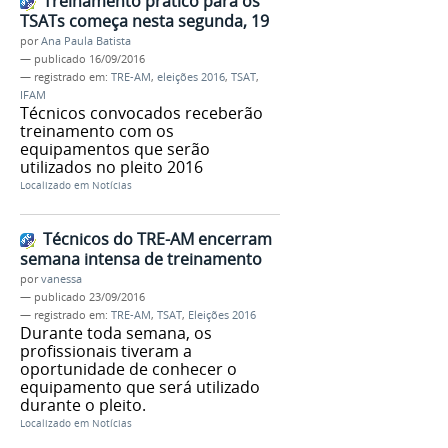
Treinamento prático para os
TSATs começa nesta segunda, 19
por
Ana Paula Batista
—
publicado
16/09/2016
— registrado em:
TRE-AM
,
eleições 2016
,
TSAT
,
IFAM
Técnicos convocados receberão
treinamento com os
equipamentos que serão
utilizados no pleito 2016
Localizado em
Notícias
Técnicos do TRE-AM encerram
semana intensa de treinamento
por
vanessa
—
publicado
23/09/2016
— registrado em:
TRE-AM
,
TSAT
,
Eleições 2016
Durante toda semana, os
profissionais tiveram a
oportunidade de conhecer o
equipamento que será utilizado
durante o pleito.
Localizado em
Notícias