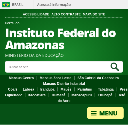
BRASIL
Acesso à informação
ACESSIBILIDADE
ALTO CONTRASTE
MAPA DO SITE
Portal do
Instituto Federal do
Amazonas
MINISTÉRIO DA DA EDUCAÇÃO
Search Site
Sea
Manaus Centro
Manaus Zona Leste
São Gabriel da Cachoeira
Manaus Distrito Industrial
Coari
Lábrea
Iranduba
Maués
Parintins
Tabatinga
Pres
Figueiredo
Itacoatiara
Humaitá
Manacapuru
Eirunepé
Tefé
do Acre