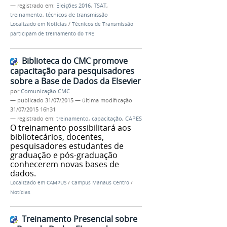
— registrado em:
Eleições 2016
,
TSAT
,
treinamento
,
técnicos de transmissão
Localizado em
Notícias
/
Técnicos de Transmissão
participam de treinamento do TRE
Biblioteca do CMC promove
capacitação para pesquisadores
sobre a Base de Dados da Elsevier
por
Comunicação CMC
—
publicado
31/07/2015
—
última modificação
31/07/2015 16h31
— registrado em:
treinamento
,
capacitação
,
CAPES
O treinamento possibilitará aos
bibliotecários, docentes,
pesquisadores estudantes de
graduação e pós-graduação
conhecerem novas bases de
dados.
Localizado em
CAMPUS
/
Campus Manaus Centro
/
Notícias
Treinamento Presencial sobre