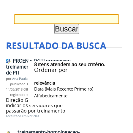
RESULTADO DA BUSCA
PROEN e DGTI promovem
8
itens atendem ao seu critério.
treinamento para homologação
Ordenar por
de PIT
por
Ana Paula Batista
relevância
—
publicado
14/03/2018
—
última modificação
Data (mais Recente Primeiro)
14/03/2018 08h09
— registrado em:
PIT
Alfabeticamente
,
treinamento
,
PROEN
,
DGTI
Direção Geral dos campi devem
indicar os servidores que
passarão por treinamento
Localizado em
Notícias
treinamento-homologacao-