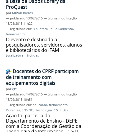
a Base de Dados Ebrary da
ProQuest
por
Milton Barros
—
publicado
13/08/2015
—
última modificação
13/08/2015 11h22
— registrado em:
Biblioteca Paulo Sarmento
,
treinamento
O evento é destinado a
pesquisadores, servidores, alunos
e bibliotecários do IFAM
Localizado em
Notícias
Docentes do CPRF participam
de treinamento com
equipamentos digitais
por
cgti
—
publicado
14/08/2015
—
última modificação
15/09/2015 10h51
— registrado em:
educação
,
treinamento
,
Docentes
,
ENSINO
,
Tecnologia
,
CGTI
,
DEPE
Ação foi parceria do
Departamento de Ensino - DEPE,
com a Coordenação de Gestão da
Tecnologia da Informação - CGTI