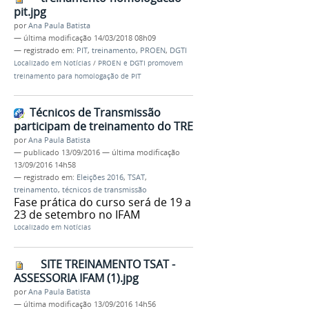
pit.jpg
por
Ana Paula Batista
—
última modificação
14/03/2018 08h09
— registrado em:
PIT
,
treinamento
,
PROEN
,
DGTI
Localizado em
Notícias
/
PROEN e DGTI promovem
treinamento para homologação de PIT
Técnicos de Transmissão
participam de treinamento do TRE
por
Ana Paula Batista
—
publicado
13/09/2016
—
última modificação
13/09/2016 14h58
— registrado em:
Eleições 2016
,
TSAT
,
treinamento
,
técnicos de transmissão
Fase prática do curso será de 19 a
23 de setembro no IFAM
Localizado em
Notícias
SITE TREINAMENTO TSAT -
ASSESSORIA IFAM (1).jpg
por
Ana Paula Batista
—
última modificação
13/09/2016 14h56