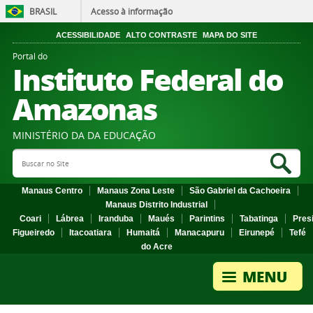
BRASIL
Acesso à informação
ACESSIBILIDADE
ALTO CONTRASTE
MAPA DO SITE
Portal do
Instituto Federal do
Amazonas
MINISTÉRIO DA DA EDUCAÇÃO
Search Site
Sea
Manaus Centro
Manaus Zona Leste
São Gabriel da Cachoeira
Manaus Distrito Industrial
Coari
Lábrea
Iranduba
Maués
Parintins
Tabatinga
Pres
Figueiredo
Itacoatiara
Humaitá
Manacapuru
Eirunepé
Tefé
do Acre