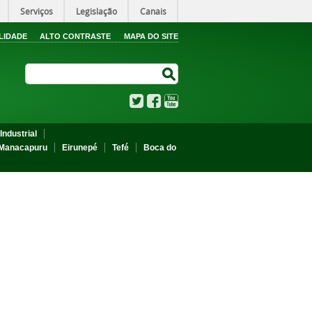
Serviços
Legislação
Canais
LIDADE
ALTO CONTRASTE
MAPA DO SITE
Search Site
Search Site
Twitter
Facebook
YouTube
Industrial
Manacapuru
Eirunepé
Tefé
Boca do