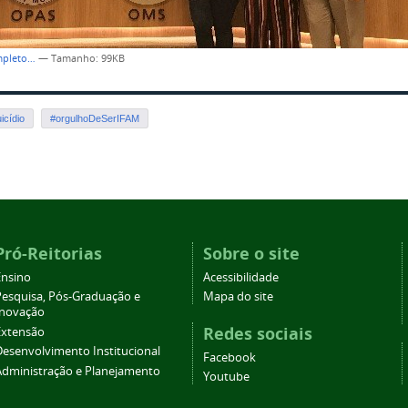
mpleto…
—
Tamanho
: 99KB
icídio
#orgulhoDeSerIFAM
Pró-Reitorias
Sobre o site
Ensino
Acessibilidade
Pesquisa, Pós-Graduação e
Mapa do site
Inovação
Redes sociais
Extensão
Desenvolvimento Institucional
Facebook
Administração e Planejamento
Youtube