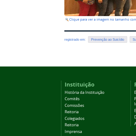
Clique para ver a imagem no tamanho co
registrado em:
Prevenção ao Suicídio
Su
Instituição
História da Instituição
Comitês
Comissões
Reitoria
Colegiados
Reitoria
Imprensa