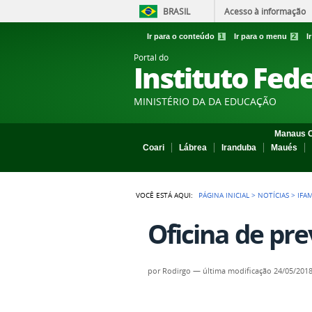
BRASIL
Acesso à informação
Ir para o conteúdo
1
Ir para o menu
2
I
Portal do
Instituto Fed
MINISTÉRIO DA DA EDUCAÇÃO
Manaus C
Coari
Lábrea
Iranduba
Maués
VOCÊ ESTÁ AQUI:
PÁGINA INICIAL
>
NOTÍCIAS
>
IFA
Oficina de pre
por
Rodirgo
—
última modificação
24/05/2018