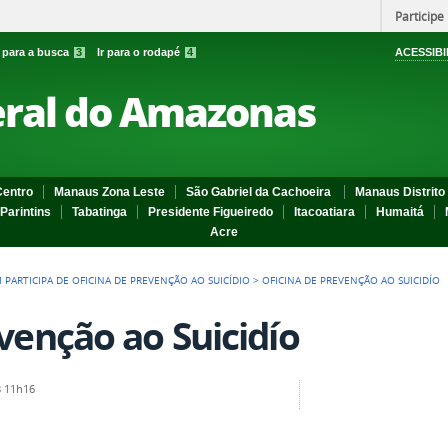
Participe
r para a busca
3
Ir para o rodapé
4
ACESSIBI
eral do Amazonas
entro
Manaus Zona Leste
São Gabriel da Cachoeira
Manaus Distrito 
Parintins
Tabatinga
Presidente Figueiredo
Itacoatiara
Humaitá
Acre
M PARTICIPA DE OFICINA DE PREVENÇÃO AO SUICÍDIO
>
OFICINA DE PREVENÇÃO AO SUICIDÍO
venção ao Suicidío
 11h16