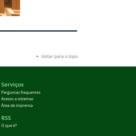
Voltar para o topo
Serviços
Perguntas frequentes
Acesso a sistemas
Área de imprensa
RSS
O que é?