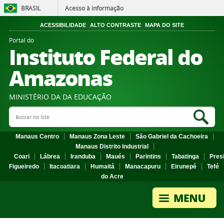
BRASIL
Acesso à informação
ACESSIBILIDADE
ALTO CONTRASTE
MAPA DO SITE
Portal do
Instituto Federal do
Amazonas
MINISTÉRIO DA DA EDUCAÇÃO
Search Site
Sea
Manaus Centro
Manaus Zona Leste
São Gabriel da Cachoeira
Manaus Distrito Industrial
Coari
Lábrea
Iranduba
Maués
Parintins
Tabatinga
Pres
Figueiredo
Itacoatiara
Humaitá
Manacapuru
Eirunepé
Tefé
do Acre