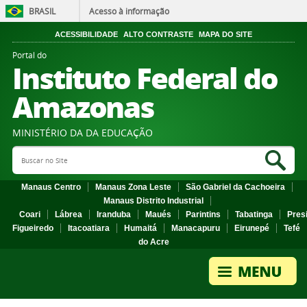
BRASIL
Acesso à informação
ACESSIBILIDADE
ALTO CONTRASTE
MAPA DO SITE
Portal do
Instituto Federal do
Amazonas
MINISTÉRIO DA DA EDUCAÇÃO
Search Site
Sea
Manaus Centro
Manaus Zona Leste
São Gabriel da Cachoeira
Manaus Distrito Industrial
Coari
Lábrea
Iranduba
Maués
Parintins
Tabatinga
Pres
Figueiredo
Itacoatiara
Humaitá
Manacapuru
Eirunepé
Tefé
do Acre