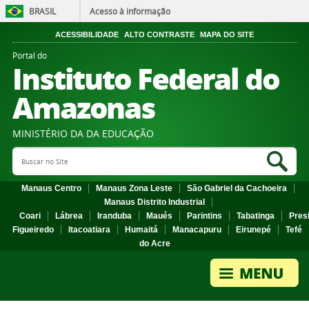
BRASIL
Acesso à informação
ACESSIBILIDADE
ALTO CONTRASTE
MAPA DO SITE
Portal do
Instituto Federal do
Amazonas
MINISTÉRIO DA DA EDUCAÇÃO
Search Site
Sea
Manaus Centro
Manaus Zona Leste
São Gabriel da Cachoeira
Manaus Distrito Industrial
Coari
Lábrea
Iranduba
Maués
Parintins
Tabatinga
Pres
Figueiredo
Itacoatiara
Humaitá
Manacapuru
Eirunepé
Tefé
do Acre