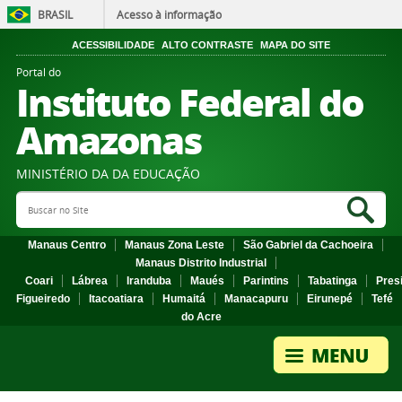
BRASIL
Acesso à informação
ACESSIBILIDADE
ALTO CONTRASTE
MAPA DO SITE
Portal do
Instituto Federal do
Amazonas
MINISTÉRIO DA DA EDUCAÇÃO
Search Site
Sea
Manaus Centro
Manaus Zona Leste
São Gabriel da Cachoeira
Manaus Distrito Industrial
Coari
Lábrea
Iranduba
Maués
Parintins
Tabatinga
Pres
Figueiredo
Itacoatiara
Humaitá
Manacapuru
Eirunepé
Tefé
do Acre