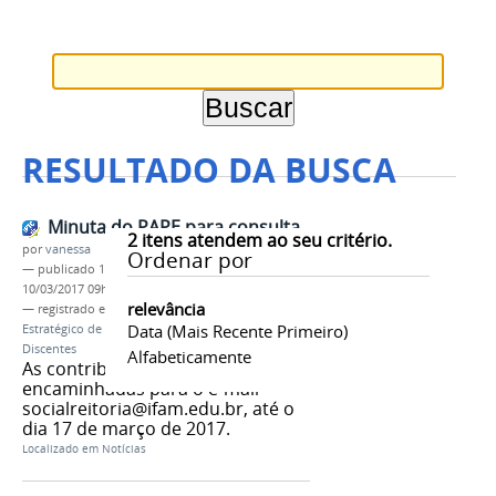
RESULTADO DA BUSCA
Minuta do PAPE para consulta
2
itens atendem ao seu critério.
por
vanessa
Ordenar por
—
publicado
10/03/2017
—
última modificação
10/03/2017 09h16
relevância
— registrado em:
PROEN
,
PAPE
,
Plano de Ação
Data (mais Recente Primeiro)
Estratégico de Acesso, Permanência e Êxito dos
Discentes
Alfabeticamente
As contribuições poderão ser
encaminhadas para o e-mail
socialreitoria@ifam.edu.br, até o
dia 17 de março de 2017.
Localizado em
Notícias