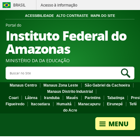
BRASIL
Acesso à informação
ACESSIBILIDADE
ALTO CONTRASTE
MAPA DO SITE
Portal do
Instituto Federal do
Amazonas
MINISTÉRIO DA DA EDUCAÇÃO
Search Site
Sea
Manaus Centro
Manaus Zona Leste
São Gabriel da Cachoeira
Manaus Distrito Industrial
Coari
Lábrea
Iranduba
Maués
Parintins
Tabatinga
Pres
Figueiredo
Itacoatiara
Humaitá
Manacapuru
Eirunepé
Tefé
do Acre