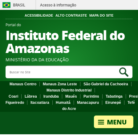
BRASIL
Acesso à informação
ACESSIBILIDADE
ALTO CONTRASTE
MAPA DO SITE
Portal do
Instituto Federal do
Amazonas
MINISTÉRIO DA DA EDUCAÇÃO
Search Site
Sea
Manaus Centro
Manaus Zona Leste
São Gabriel da Cachoeira
Manaus Distrito Industrial
Coari
Lábrea
Iranduba
Maués
Parintins
Tabatinga
Pres
Figueiredo
Itacoatiara
Humaitá
Manacapuru
Eirunepé
Tefé
do Acre