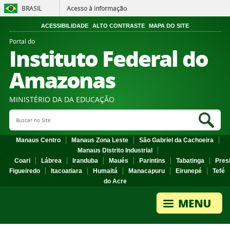
BRASIL
Acesso à informação
ACESSIBILIDADE
ALTO CONTRASTE
MAPA DO SITE
Portal do
Instituto Federal do
Amazonas
MINISTÉRIO DA DA EDUCAÇÃO
Search Site
Sea
Manaus Centro
Manaus Zona Leste
São Gabriel da Cachoeira
Manaus Distrito Industrial
Coari
Lábrea
Iranduba
Maués
Parintins
Tabatinga
Pres
Figueiredo
Itacoatiara
Humaitá
Manacapuru
Eirunepé
Tefé
do Acre