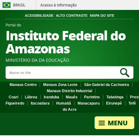
BRASIL
Acesso à informação
ACESSIBILIDADE
ALTO CONTRASTE
MAPA DO SITE
Portal do
Instituto Federal do
Amazonas
MINISTÉRIO DA DA EDUCAÇÃO
Search Site
Sea
Manaus Centro
Manaus Zona Leste
São Gabriel da Cachoeira
Manaus Distrito Industrial
Coari
Lábrea
Iranduba
Maués
Parintins
Tabatinga
Pres
Figueiredo
Itacoatiara
Humaitá
Manacapuru
Eirunepé
Tefé
do Acre