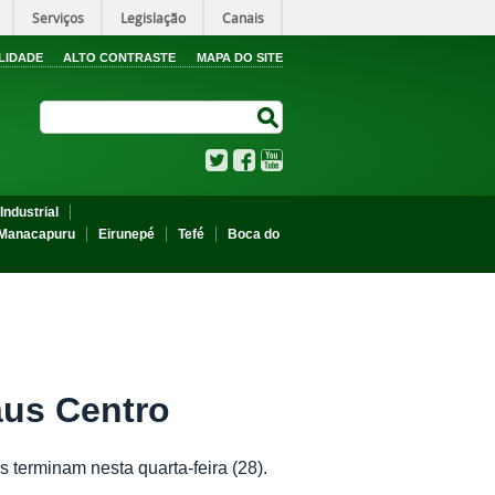
Serviços
Legislação
Canais
LIDADE
ALTO CONTRASTE
MAPA DO SITE
Search Site
Search Site
Twitter
Facebook
YouTube
Industrial
Manacapuru
Eirunepé
Tefé
Boca do
aus Centro
terminam nesta quarta-feira (28).