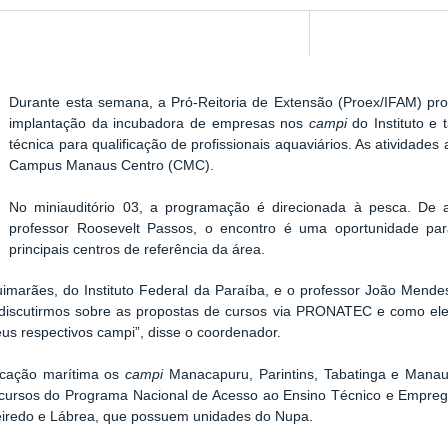
Durante esta semana, a Pró-Reitoria de Extensão (Proex/IFAM) pr
implantação da incubadora de empresas nos
campi
do Instituto e
técnica para qualificação de profissionais aquaviários. As atividades
Campus Manaus Centro (CMC).
No miniauditório 03, a programação é direcionada à pesca. De
professor Roosevelt Passos, o encontro é uma oportunidade pa
principais centros de referência da área.
imarães, do Instituto Federal da Paraíba, e o professor João Mende
a discutirmos sobre as propostas de cursos via PRONATEC e como el
us respectivos campi”, disse o coordenador.
ficação marítima os
campi
Manacapuru, Parintins, Tabatinga e Mana
e cursos do Programa Nacional de Acesso ao Ensino Técnico e Empre
ueiredo e Lábrea, que possuem unidades do Nupa.