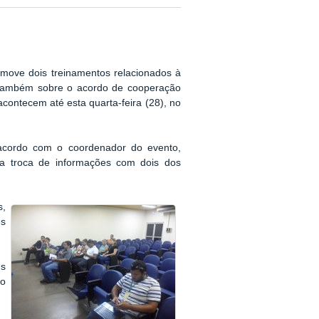
omove dois treinamentos relacionados à
 também sobre o acordo de cooperação
 acontecem até esta quarta-feira (28), no
 acordo com o coordenador do evento,
ra troca de informações com dois dos
s,
es
us
go