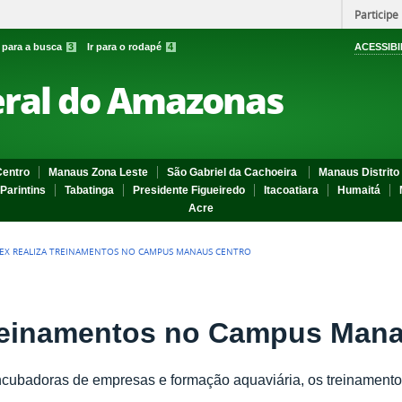
Participe
r para a busca
3
Ir para o rodapé
4
ACESSIBI
eral do Amazonas
entro
Manaus Zona Leste
São Gabriel da Cachoeira
Manaus Distrito 
Parintins
Tabatinga
Presidente Figueiredo
Itacoatiara
Humaitá
Acre
EX REALIZA TREINAMENTOS NO CAMPUS MANAUS CENTRO
treinamentos no Campus Man
cubadoras de empresas e formação aquaviária, os treinamentos 