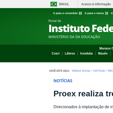
BRASIL
Acesso à informação
Ir para o conteúdo
1
Ir para o menu
2
I
Portal do
Instituto Fed
MINISTÉRIO DA DA EDUCAÇÃO
Manaus C
Coari
Lábrea
Iranduba
Maués
VOCÊ ESTÁ AQUI:
PÁGINA INICIAL
>
NOTÍCIAS
>
PRO
NOTÍCIAS
Proex realiza 
Direcionados à implantação de in