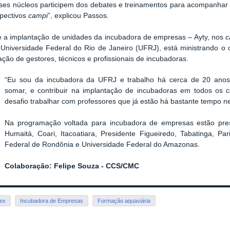
sses núcleos participem dos debates e treinamentos para acompanhar
spectivos
campi
”, explicou Passos.
e a implantação de unidades da incubadora de empresas – Ayty, nos
c
Universidade Federal do Rio de Janeiro (UFRJ), está ministrando o 
ação de gestores, técnicos e profissionais de incubadoras.
“Eu sou da incubadora da UFRJ e trabalho há cerca de 20 anos.
somar, e contribuir na implantação de incubadoras em todos os
desafio trabalhar com professores que já estão há bastante tempo ne
Na programação voltada para incubadora de empresas estão pre
Humaitá, Coari, Itacoatiara, Presidente Figueiredo, Tabatinga, Pa
Federal de Rondônia e Universidade Federal do Amazonas.
Colaboração: Felipe Souza - CCS/CMC
ex
Incubadora de Empresas
Formação aquaviária